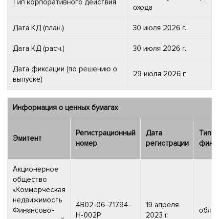
Тип корпоративного действия
охода
Дата КД (план.)
30 июля 2026 г.
Дата КД (расч.)
30 июля 2026 г.
Дата фиксации (по решению о
29 июля 2026 г.
выпуске)
Информация о ценных бумагах
Регистрационный
Дата
Тип
Эмитент
номер
регистрации
фин.и
Акционерное
общество
«Коммерческая
недвижимость
4B02-06-71794-
19 апреля
Финансово-
облиг
H-002P
2023 г.