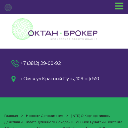
+7 (3812) 29-00-92
г.Омск ул.Красный Путь, 109 оф.510
Главная
Новости Депозитария
(INTR) О Корпоративном
Действии «Выплата Купонного Дохода» С Ценными Бумагами Эмитента