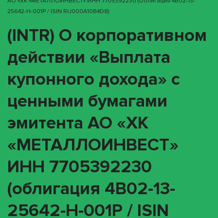
АО «ХК «МЕТАЛЛОИНВЕСТ» ИНН 7705392230 (облигация 4B02-13-
25642-H-001P / ISIN RU000A10B4D8)
(INTR) О корпоративном
действии «Выплата
купонного дохода» с
ценными бумагами
эмитента АО «ХК
«МЕТАЛЛОИНВЕСТ»
ИНН 7705392230
(облигация 4B02-13-
25642-H-001P / ISIN