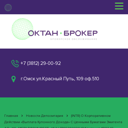
+7 (3812) 29-00-92
г.Омск ул.Красный Путь, 109 оф.510
Главная
Новости Депозитария
(INTR) О Корпоративном
Действии «Выплата Купонного Дохода» С Ценными Бумагами Эмитента