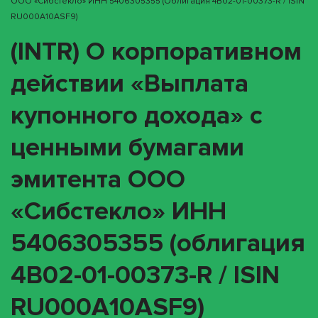
ООО «Сибстекло» ИНН 5406305355 (облигация 4B02-01-00373-R / ISIN
RU000A10ASF9)
(INTR) О корпоративном
действии «Выплата
купонного дохода» с
ценными бумагами
эмитента ООО
«Сибстекло» ИНН
5406305355 (облигация
4B02-01-00373-R / ISIN
RU000A10ASF9)