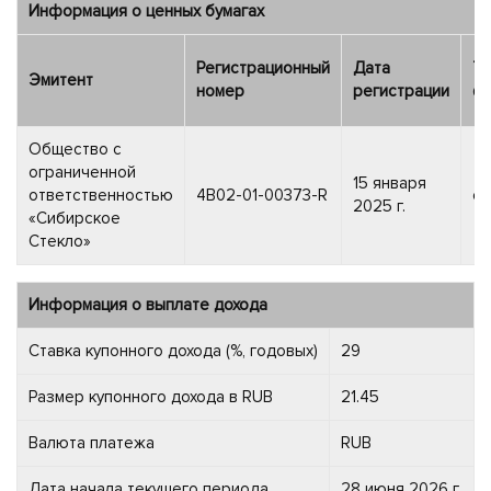
Информация о ценных бумагах
Регистрационный
Дата
Ти
Эмитент
номер
регистрации
фи
Общество с
ограниченной
15 января
ответственностью
4B02-01-00373-R
об
2025 г.
«Сибирское
Стекло»
Информация о выплате дохода
Ставка купонного дохода (%, годовых)
29
Размер купонного дохода в RUB
21.45
Валюта платежа
RUB
Дата начала текущего периода
28 июня 2026 г.