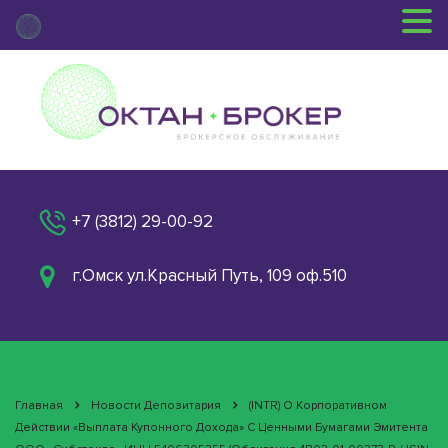
+7 (3812) 29-00-92
г.Омск ул.Красный Путь, 109 оф.510
Главная
Новости Депозитария
(INTR) О Корпоративном
Действии «Выплата Купонного Дохода» С Ценными Бумагами Эмитента