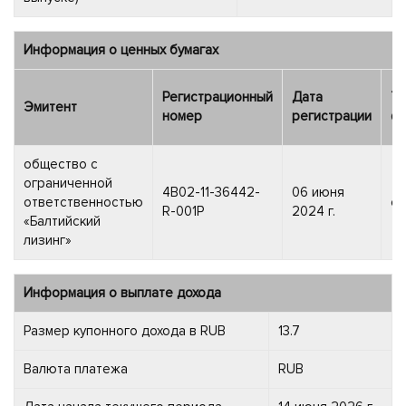
Информация о ценных бумагах
Регистрационный
Дата
Ти
Эмитент
номер
регистрации
фи
общество с
ограниченной
4B02-11-36442-
06 июня
ответственностью
об
R-001P
2024 г.
«Балтийский
лизинг»
Информация о выплате дохода
Размер купонного дохода в RUB
13.7
Валюта платежа
RUB