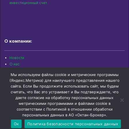
инвестиционный счет
О компании:
Новости
О нас
Раскрытие информации
Мы используем файлы cookie и метрические программы
Контакты
(Яндекс.Метрика) для наилучшего представления нашего
Архив документов
сайта. Если Вы продолжите использовать сайт, мы будем
считать, что Вас это устраивает и Вы подтверждаете, что
даете согласие на обработку персональных данных
метрическими программами и файлами cookie в
соответствии с Политикой в отношении обработки
© 1997-2026 «Октан-Брокер» | г.Омск, ул.Красный Путь, 109 оф.510 |
+7 (3812) 29-00-92
персональных данных в АО «Октан-Брокер».
Ок
Политика безопасности персональных данных