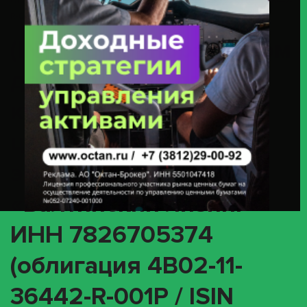
ООО «Балтийский Лизинг» ИНН 7826705374 (облигация 4B02-11-36442-
R-001P / ISIN RU000A108P46)
(INTR) О корпоративном
действии «Выплата
купонного дохода» с
ценными бумагами
эмитента ООО
«Балтийский лизинг»
ИНН 7826705374
(облигация 4B02-11-
36442-R-001P / ISIN