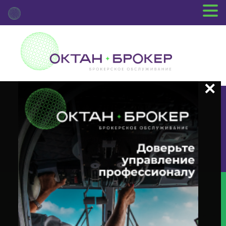
+7 (3812) 29-00-92
г.Омск ул.Красный Путь, 109 оф.510
Главная
Новости Депозитария
(INTR) О Корпоративном
Действии «Выплата Купонного Дохода» С Ценными Бумагами Эмитента