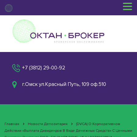
+7 (3812) 29-00-92
г.Омск ул.Красный Путь, 109 оф.510
Главная
Новости Депозитария
(DVCA) О Корпоративном
Действии «Выплата Дивидендов В Виде Денежных Средств» С Ценными