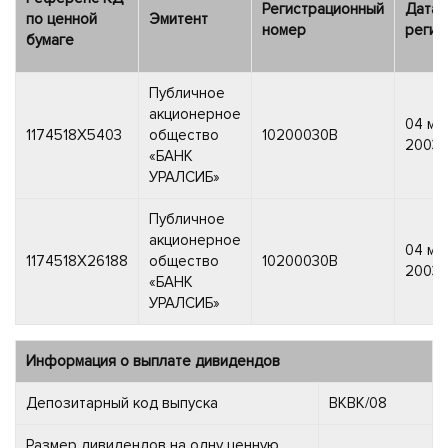
Регистрационный
Дата
по ценной
Эмитент
номер
регис
бумаге
Публичное
акционерное
04 ма
1174518X5403
общество
10200030B
2003 г
«БАНК
УРАЛСИБ»
Публичное
акционерное
04 ма
1174518X26188
общество
10200030B
2003 г
«БАНК
УРАЛСИБ»
Информация о выплате дивидендов
Депозитарный код выпуска
BKBK/08
Размер дивидендов на одну ценную