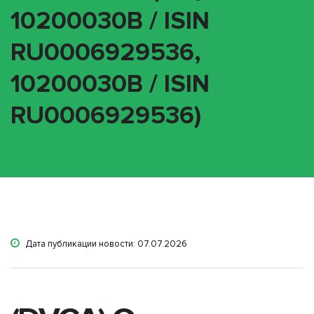
10200030B / ISIN
RU0006929536,
10200030B / ISIN
RU0006929536)
Дата публикации новости: 07.07.2026