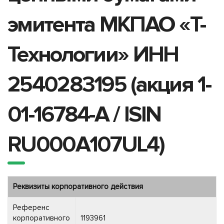
эмитента МКПАО «Т-
Технологии» ИНН
2540283195 (акция 1-
01-16784-A / ISIN
RU000A107UL4)
Реквизиты корпоративного действия
Референс
корпоративного
1193961