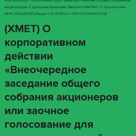
Или Заочное Голосование Для Принятия Решений Общим Собранием
Акционеров» С Ценными Бумагами Эмитента МКПАО «Т-Технологии»
ИНН 2540283195 (акция 1-01-16784-A / ISIN RU000A107UL4)
(XMET) О
корпоративном
действии
«Внеочередное
заседание общего
собрания акционеров
или заочное
голосование для