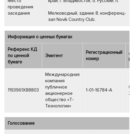
Место
край, г. Владивосток, о. Русский, п.
проведения
заседания
Мелководный, здание 8, конференц-
зал Novik Country Club.
Информация о ценных бумагах
Референс КД
Регистрационный
Да
по ценной
Эмитент
номер
ре
бумаге
Международная
компания
публичное
08
1193961X88803
1-01-16784-A
акционерное
20
общество «Т-
Технологии»
Голосование