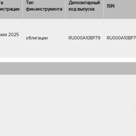
та
Тип
Депозитарный
ISIN
истрации
фин.инструмента
код выпуска
мая 2025
облигации
RU000A10BP79
RU000A10BP