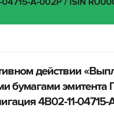
-04715-A-002P / ISIN RU0
ативном действии «Вып
ыми бумагами эмитента
гация 4B02-11-04715-A-