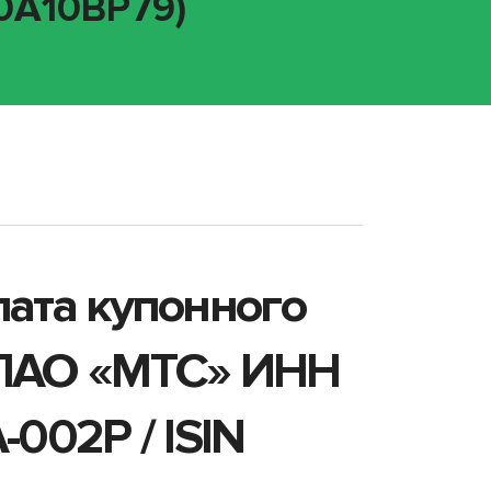
00A10BP79)
лата купонного
 ПАО «МТС» ИНН
002P / ISIN