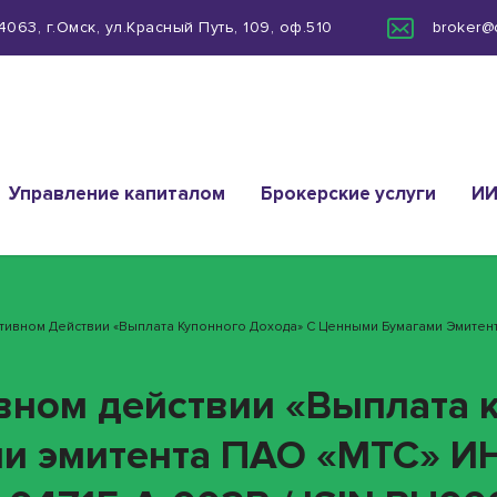
063, г.Омск, ул.Красный Путь, 109, оф.510
broker@
Управление капиталом
Брокерские услуги
И
ативном Действии «Выплата Купонного Дохода» С Ценными Бумагами Эмитен
ивном действии «Выплата 
ми эмитента ПАО «МТС» И