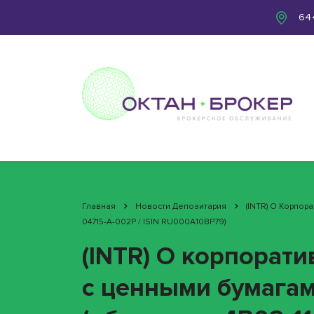
644
Главная
Новости Депозитария
(INTR) О Корпор
04715-A-002P / ISIN RU000A10BP79)
(INTR) О корпорат
с ценными бумага