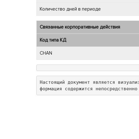
Количество дней в периоде
Связанные корпоративные действия
Код типа КД
CHAN
Настоящий документ является визуали
формация содержится непосредственно