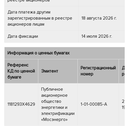
Дата платежа другим
зарегистрированным в реестре
18 августа 2026 г.
акционеров лицам
Дата фиксации
14 июля 2026 г.
Информация о ценных бумагах
Референс
Регистрационный
Да
КД по ценной
Эмитент
номер
рег
бумаге
Публичное
акционерное
общество
27 
1181293X4629
1-01-00085-A
энергетики и
1993
электрификации
«Мосэнерго»