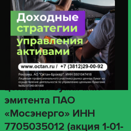
Бумагами Эмитента ПАО «Мосэнерго» ИНН 7705035012 (акция 1-01-
00085-A / ISIN RU0008958863)
(DVCA) О
корпоративном
действии «Выплата
дивидендов в виде
денежных средств» с
ценными бумагами
эмитента ПАО
«Мосэнерго» ИНН
7705035012 (акция 1-01-