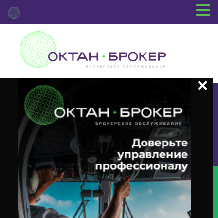
+7 (3812) 29-00-92
г.Омск ул.Красный Путь, 109 оф.510
Главная
Новости Депозитария
(DVCA) О Корпоративном
Действии «Выплата Дивидендов В Виде Денежных Средств» С Ценными