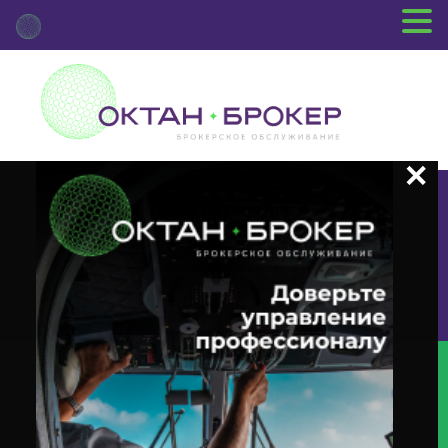
+7 (3812) 29-00-92
г.Омск ул.Красный Путь, 109 оф.510
Главная
Новости Депозитария
(INTR) О Корпоративном
Действии «Выплата Купонного Дохода» С Ценными Бумагами Эмитента