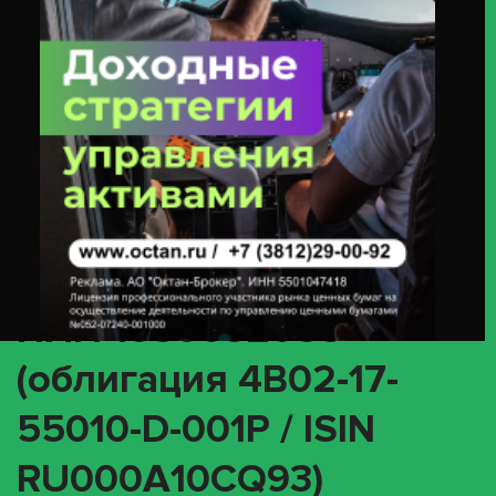
ПАО «КАМАЗ» ИНН 1650032058 (облигация 4B02-17-55010-D-001P / ISIN
RU000A10CQ93)
(INTR) О корпоративном
действии «Выплата
купонного дохода» с
ценными бумагами
эмитента ПАО «КАМАЗ»
ИНН 1650032058
(облигация 4B02-17-
55010-D-001P / ISIN
RU000A10CQ93)