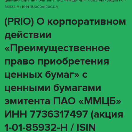
Ценными Бумагами Эмитента ПАО «ММЦБ» ИНН 7736317497 (акция 1-01-
85932-H / ISIN RU000A100GC7)
(PRIO) О корпоративном
действии
«Преимущественное
право приобретения
ценных бумаг» с
ценными бумагами
эмитента ПАО «ММЦБ»
ИНН 7736317497 (акция
1-01-85932-H / ISIN