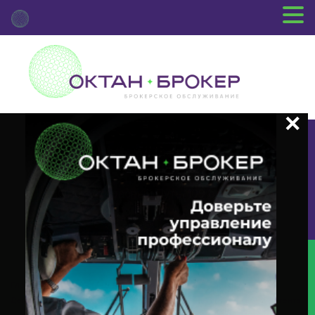
+7 (3812) 29-00-92
г.Омск ул.Красный Путь, 109 оф.510
Главная
Новости Депозитария
(INTR) О Корпоративном
Действии «Выплата Купонного Дохода» С Ценными Бумагами Эмитента