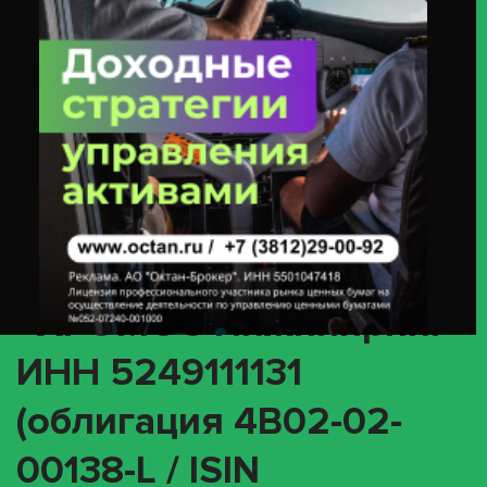
ООО «ХРОМОС Инжиниринг» ИНН 5249111131 (облигация 4B02-02-
00138-L / ISIN RU000A1094W7)
(INTR) О корпоративном
действии «Выплата
купонного дохода» с
ценными бумагами
эмитента ООО
«ХРОМОС Инжиниринг»
ИНН 5249111131
(облигация 4B02-02-
00138-L / ISIN