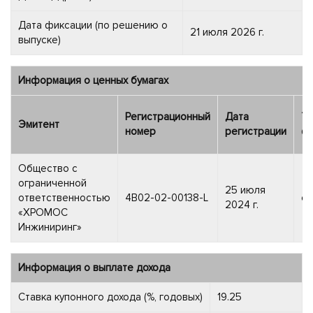
Дата фиксации (по решению о
21 июля 2026 г.
выпуске)
Информация о ценных бумагах
Регистрационный
Дата
Ти
Эмитент
номер
регистрации
фи
Общество с
ограниченной
25 июля
ответственностью
4B02-02-00138-L
об
2024 г.
«ХРОМОС
Инжиниринг»
Информация о выплате дохода
Ставка купонного дохода (%, годовых)
19.25