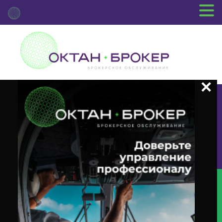
+7 (3812) 29-00-92
г.Омск ул.Красный Путь, 109 оф.510
Главная
Новости Депозитария
(DVCA) О Корпоративном
Действии «Выплата Дивидендов В Виде Денежных Средств» С Ценными