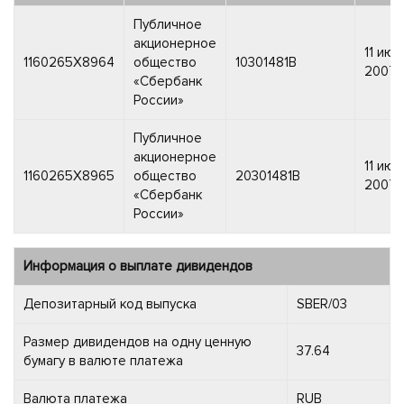
Публичное
акционерное
11 июл
1160265X8964
общество
10301481B
2007 г
«Сбербанк
России»
Публичное
акционерное
11 июл
1160265X8965
общество
20301481B
2007 г
«Сбербанк
России»
Информация о выплате дивидендов
Депозитарный код выпуска
SBER/03
Размер дивидендов на одну ценную
37.64
бумагу в валюте платежа
Валюта платежа
RUB