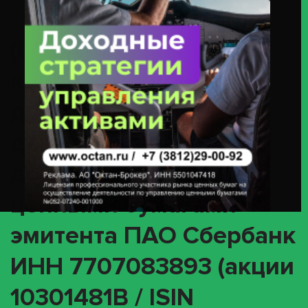
Бумагами Эмитента ПАО Сбербанк ИНН 7707083893 (акции 10301481B /
ISIN RU0009029540, 20301481B / ISIN RU0009029557)
(DVCA) О
корпоративном
действии «Выплата
дивидендов в виде
денежных средств» с
ценными бумагами
эмитента ПАО Сбербанк
ИНН 7707083893 (акции
10301481B / ISIN