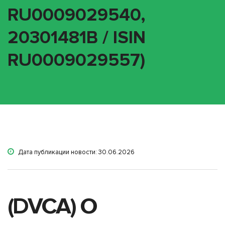
RU0009029540,
20301481B / ISIN
RU0009029557)
Дата публикации новости: 30.06.2026
(DVCA) О