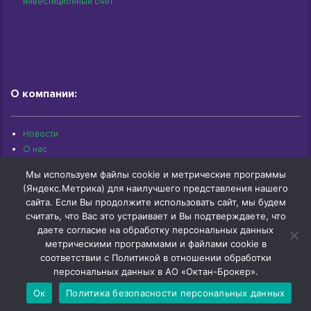
инвестиционный счет
О компании:
Новости
О нас
Раскрытие информации
Мы используем файлы cookie и метрические программы
Контакты
(Яндекс.Метрика) для наилучшего представления нашего
Архив документов
сайта. Если Вы продолжите использовать сайт, мы будем
считать, что Вас это устраивает и Вы подтверждаете, что
даете согласие на обработку персональных данных
метрическими программами и файлами cookie в
соответствии с Политикой в отношении обработки
© 1997-2026 «Октан-Брокер» | г.Омск, ул.Красный Путь, 109 оф.510 |
+7 (3812) 29-00-92
персональных данных в АО «Октан-Брокер».
Ок
Политика безопасности персональных данных