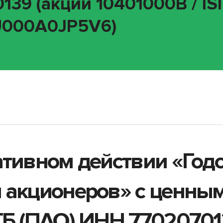
139 (акции 10401000B / I
RU000A0JP5V6)
ативном действии «Год
 акционеров» с ценны
ТБ (ПАО) ИНН 77020701