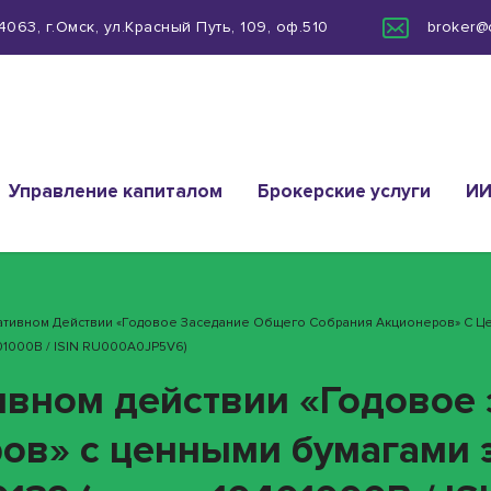
063, г.Омск, ул.Красный Путь, 109, оф.510
broker@
Управление капиталом
Брокерские услуги
И
ративном Действии «Годовое Заседание Общего Собрания Акционеров» С Це
01000B / ISIN RU000A0JP5V6)
ивном действии «Годовое
ов» с ценными бумагами 