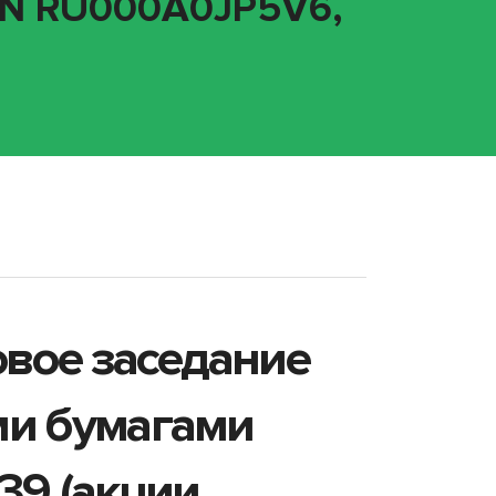
SIN RU000A0JP5V6,
овое заседание
ми бумагами
39 (акции