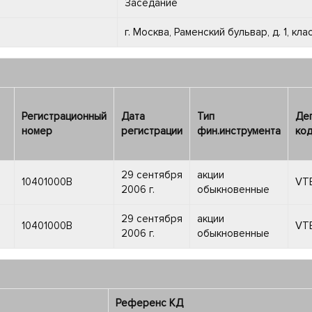
Заседание
г. Москва, Раменский бульвар, д. 1, к
Регистрационный
Дата
Тип
Де
номер
регистрации
фин.инструмента
код
29 сентября
акции
10401000B
VT
)
2006 г.
обыкновенные
29 сентября
акции
10401000B
VT
)
2006 г.
обыкновенные
Референс КД