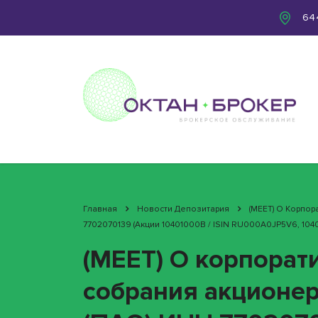
644
Главная
Новости Депозитария
(MEET) О Корпо
7702070139 (акции 10401000B / ISIN RU000A0JP5V6, 104
(MEET) О корпорат
собрания акционер