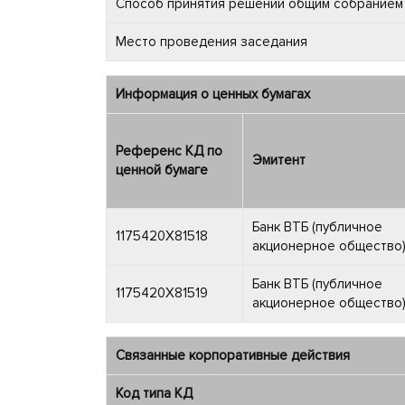
Способ принятия решений общим собранием
Место проведения заседания
Информация о ценных бумагах
Референс КД по
Эмитент
ценной бумаге
Банк ВТБ (публичное
1175420X81518
акционерное общество
Банк ВТБ (публичное
1175420X81519
акционерное общество
Связанные корпоративные действия
Код типа КД