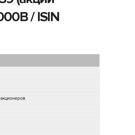
00B / ISIN
 акционеров