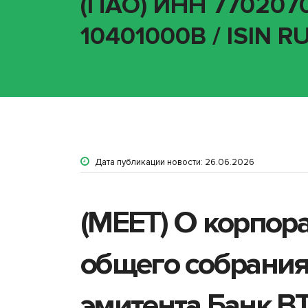
(ПАО) ИНН 7702070
10401000B / ISIN 
Дата публикации новости: 26.06.2026
(MEET) О корпор
общего собрания
эмитента Банк В