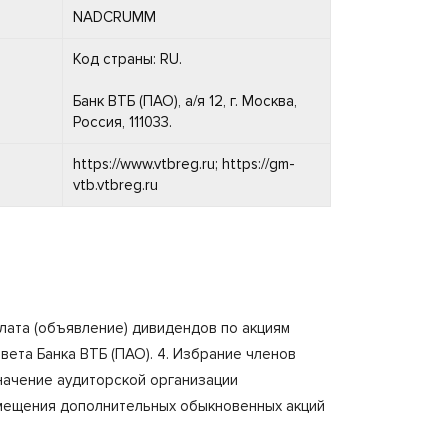
NADCRUMM
Код страны: RU.
Банк ВТБ (ПАО), а/я 12, г. Москва,
Россия, 111033.
https://www.vtbreg.ru; https://gm-
vtb.vtbreg.ru
плата (объявление) дивидендов по акциям
вета Банка ВТБ (ПАО). 4. Избрание членов
значение аудиторской организации
азмещения дополнительных обыкновенных акций