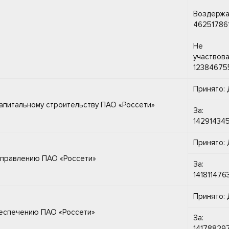
Воздержа
46251786
Не
участвова
12384675
Принято: 
апитальному строительству ПАО «Россети»
За:
14291434
Принято: 
управлению ПАО «Россети»
За:
141811476
Принято: 
беспечению ПАО «Россети»
За:
14178829