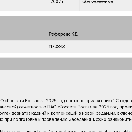
2007 г.
обыкновенные
Референс КД
1170843
О «Россети Волга» за 2025 год согласно приложению 1 С годов
ансовой) отчетностью ПАО «Россети Волга» за 2025 год, прое
лга» вознаграждений и компенсаций в новой редакции, включе
 при подготовке к проведению Заседания, можно ознакомитьс
/aktsioneram_i_investoram/korporativnoe_upravlenie/sobraniya_akt