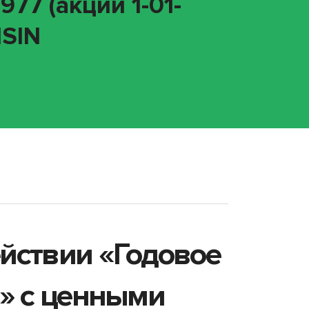
77 (акции 1-01-
ISIN
йствии «Годовое
в» с ценными