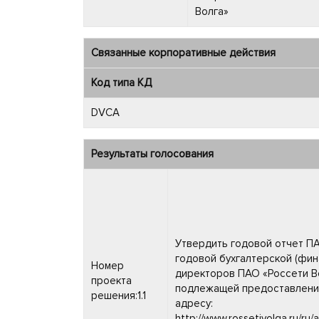
Волга»
Связанные корпоративные действия
Код типа КД
DVCA
Результаты голосования
Утвердить годовой отчет ПА
годовой бухгалтерской (фин
Номер
директоров ПАО «Россети Во
проекта
подлежащей предоставлению
решения:1.1
адресу:
http://www.rossetivolga.ru/ru