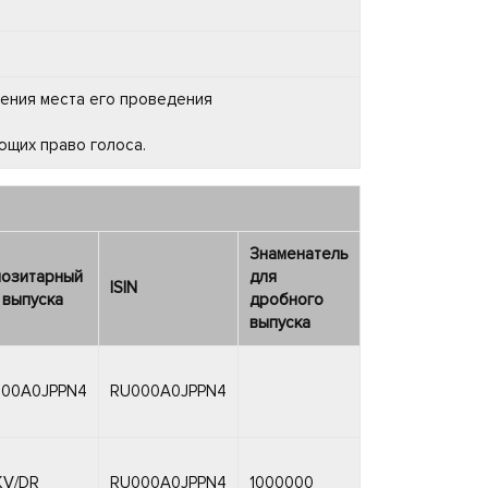
ения места его проведения
ющих право голоса.
Знаменатель
озитарный
для
ISIN
 выпуска
дробного
выпуска
00A0JPPN4
RU000A0JPPN4
V/DR
RU000A0JPPN4
1000000