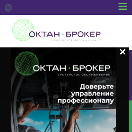
+7 (3812) 29-00-92
г.Омск ул.Красный Путь, 109 оф.510
Главная
Новости Депозитария
(CHAN) О Корпоративном
Действии «Существенные Изменения По Ценной Бумаге —