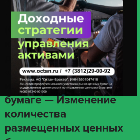
Изменение Количества Размещенных Ценных Бумаг В Выпуске» С
Ценными Бумагами Эмитента МКПАО «Озон» ИНН 3900045916 (акция 1-
01-17182-A / ISIN RU000A10CW95)
(CHAN) О
корпоративном
действии
«Существенные
изменения по ценной
бумаге — Изменение
количества
размещенных ценных