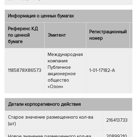
Информация о ценных бумагах
Референс КД
Регистрационный
Д
по ценной
Эмитент
номер
р
бумаге
Международная
компания
Публичное
1
1185878X86573
1-01-17182-A
акционерное
2
общество
«Озон»
Детали корпоративного действия
Старое значение размещенного кол-ва
216413733
(шт)
Новое значение размещенного кол-ва
20899210