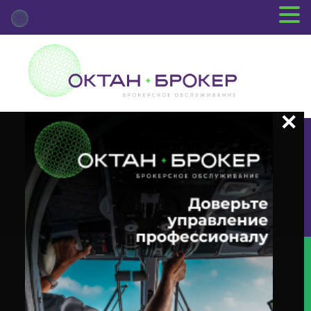
+7 (3812) 29-00-92
г.Омск ул.Красный Путь, 109 оф.510
Главная
Новости Депозитария
(INTR) О Корпоративном
Действии «Выплата Купонного Дохода» С Ценными Бумагами Эмитента