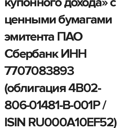
купонного дохода» с
ценными бумагами
эмитента ПАО
Сбербанк ИНН
7707083893
(облигация 4B02-
806-01481-B-001P /
ISIN RU000A10EF52)