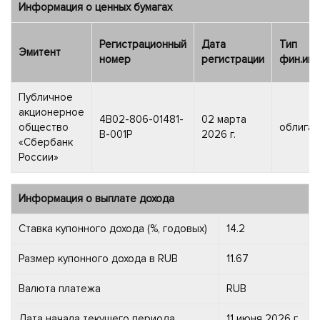
Информация о ценных бумагах
Регистрационный
Дата
Тип
Эмитент
номер
регистрации
фин.инс
Публичное
акционерное
4B02-806-01481-
02 марта
общество
облигац
B-001P
2026 г.
«Сбербанк
России»
Информация о выплате дохода
Ставка купонного дохода (%, годовых)
14.2
Размер купонного дохода в RUB
11.67
Валюта платежа
RUB
Дата начала текущего периода
11 июня 2026 г.