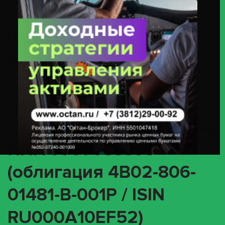
ПАО Сбербанк ИНН 7707083893 (облигация 4B02-806-01481-B-001P /
ISIN RU000A10EF52)
(INTR) О корпоративном
действии «Выплата
купонного дохода» с
ценными бумагами
эмитента ПАО Сбербанк
ИНН 7707083893
(облигация 4B02-806-
01481-B-001P / ISIN
RU000A10EF52)