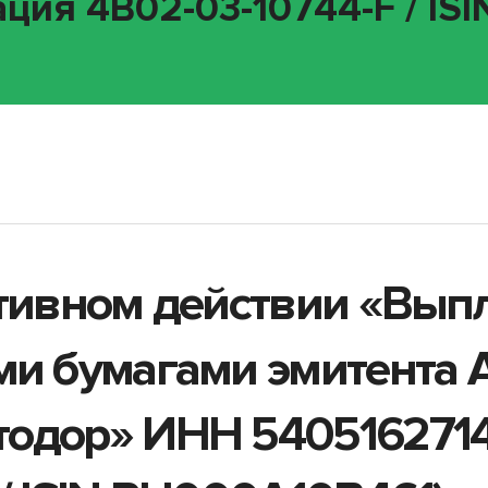
ция 4B02-03-10744-F / IS
ативном действии «Вып
ми бумагами эмитента 
одор» ИНН 5405162714