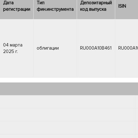
Дата
Тип
Депозитарный
ISIN
регистрации
фин.инструмента
код выпуска
04 марта
облигации
RU000A10B461
RU000A1
2025 г.