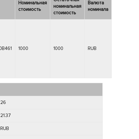
Номинальная
Валюта
номинальная
стоимость
номинала
стоимость
0B461
1000
1000
RUB
26
21.37
RUB