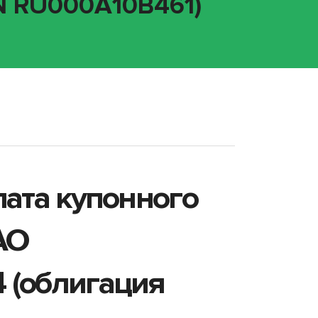
IN RU000A10B461)
лата купонного
АО
 (облигация