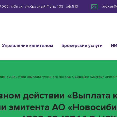
063, г.Омск, ул.Красный Путь, 109, оф.510
broker@
Управление капиталом
Брокерские услуги
И
ративном Действии «Выплата Купонного Дохода» С Ценными Бумагами Эмитен
ивном действии «Выплата 
ми эмитента АО «Новосиб