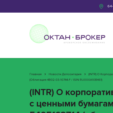
644
Главная
Новости Депозитария
(INTR) О Корпо
(облигация 4B02-03-10744-F / ISIN RU000A10B461)
(INTR) О корпорат
с ценными бумага