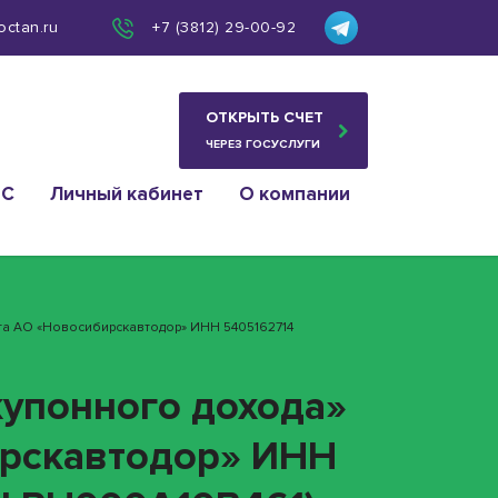
octan.ru
+7 (3812) 29-00-92
ОТКРЫТЬ СЧЕТ
ЧЕРЕЗ ГОСУСЛУГИ
ИС
Личный кабинет
О компании
та АО «Новосибирскавтодор» ИНН 5405162714
купонного дохода»
ирскавтодор» ИНН