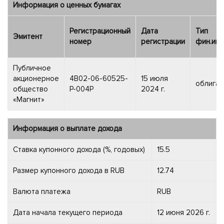
Информация о ценных бумагах
Регистрационный
Дата
Тип
Эмитент
номер
регистрации
фин.инс
Публичное
акционерное
4B02-06-60525-
15 июля
облигац
общество
P-004P
2024 г.
«Магнит»
Информация о выплате дохода
Ставка купонного дохода (%, годовых)
15.5
Размер купонного дохода в RUB
12.74
Валюта платежа
RUB
Дата начала текущего периода
12 июня 2026 г.