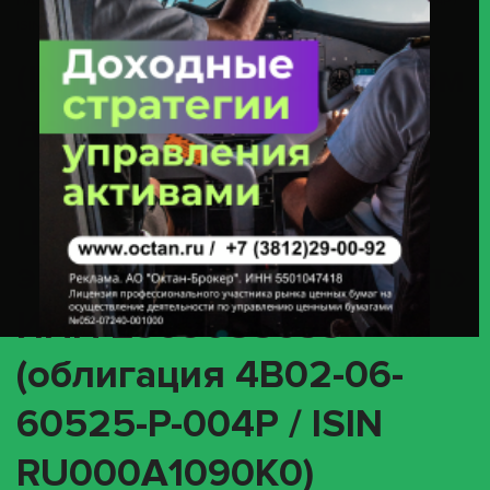
ПАО «Магнит» ИНН 2309085638 (облигация 4B02-06-60525-P-004P /
ISIN RU000A1090K0)
(INTR) О корпоративном
действии «Выплата
купонного дохода» с
ценными бумагами
эмитента ПАО «Магнит»
ИНН 2309085638
(облигация 4B02-06-
60525-P-004P / ISIN
RU000A1090K0)