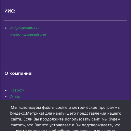
ИИС:
Индивидуальный
инвестиционный счет
О компании:
Новости
О нас
Раскрытие информации
Мы используем файлы cookie и метрические программы
Контакты
(Яндекс.Метрика) для наилучшего представления нашего
Архив документов
сайта. Если Вы продолжите использовать сайт, мы будем
считать, что Вас это устраивает и Вы подтверждаете, что
даете согласие на обработку персональных данных