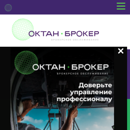
+7 (3812) 29-00-92
г.Омск ул.Красный Путь, 109 оф.510
Главная
Новости Депозитария
(INTR) О Корпоративном
Действии «Выплата Купонного Дохода» С Ценными Бумагами Эмитента