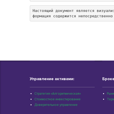
Настоящий документ является визуали
формация содержится непосредственно
Управление активами:
Броке
Стратегия «Алгоритмическая»
Рынк
Стоимостное инвестирование
Тер
Доверительное управление