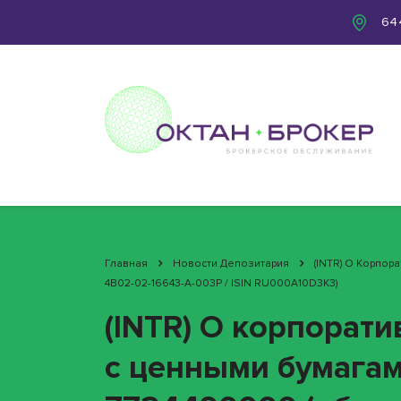
644
Главная
Новости Депозитария
(INTR) О Корпо
4B02-02-16643-A-003P / ISIN RU000A10D3K3)
(INTR) О корпорат
с ценными бумагам