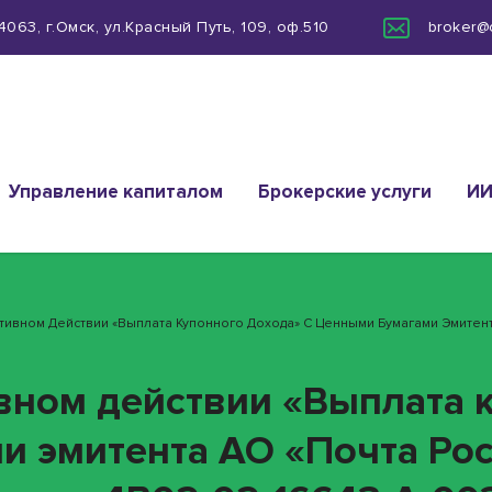
063, г.Омск, ул.Красный Путь, 109, оф.510
broker@
Управление капиталом
Брокерские услуги
И
ративном Действии «Выплата Купонного Дохода» С Ценными Бумагами Эмитен
ивном действии «Выплата 
и эмитента АО «Почта Ро