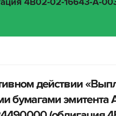
ация 4B02-02-16643-A-003P
ативном действии «Вып
ми бумагами эмитента 
4490000 (облигация 4B