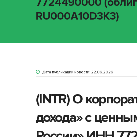
7724490000 (облиг
RU000A10D3K3)
Дата публикации новости: 22.06.2026
(INTR) О корпор
дохода» с ценны
России» ИНН 772