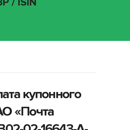
 / ISIN
лата купонного
АО «Почта
02-02-16643-A-