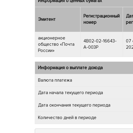
Информация о ценных бумагах
Регистрационный
Да
Эмитент
номер
рег
акционерное
4B02-02-16643-
07 
общество «Почта
A-003P
202
России»
Информация о выплате дохода
Валюта платежа
Дата начала текущего периода
Дата окончания текущего периода
Количество дней в периоде