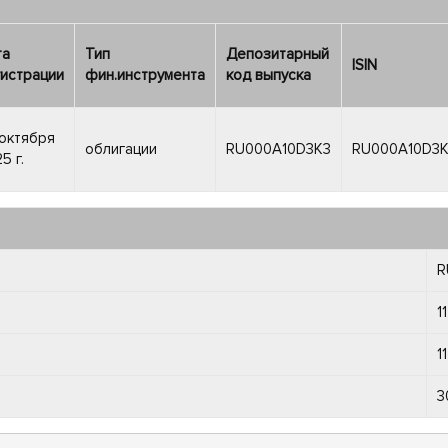
та
Тип
Депозитарный
ISIN
истрации
фин.инструмента
код выпуска
октября
облигации
RU000A10D3K3
RU000A10D3
5 г.
R
1
1
3