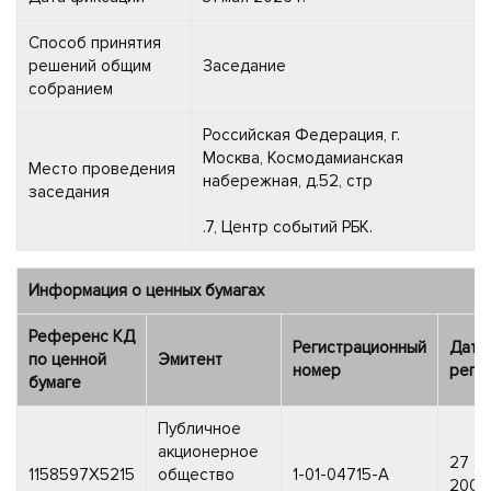
Способ принятия
решений общим
Заседание
собранием
Российская Федерация, г.
Москва, Космодамианская
Место проведения
набережная, д.52, стр
заседания
.7, Центр событий РБК.
Информация о ценных бумагах
Референс КД
Регистрационный
Дата
по ценной
Эмитент
номер
реги
бумаге
Публичное
акционерное
27 а
1158597X5215
общество
1-01-04715-A
2000 