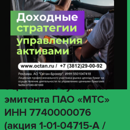
Ценными Бумагами Эмитента ПАО «МТС» ИНН 7740000076 (акция 1-01-
04715-A / ISIN RU0007775219)
(MEET) О
корпоративном
действии «Годовое
заседание общего
собрания акционеров»
с ценными бумагами
эмитента ПАО «МТС»
ИНН 7740000076
(акция 1-01-04715-A /