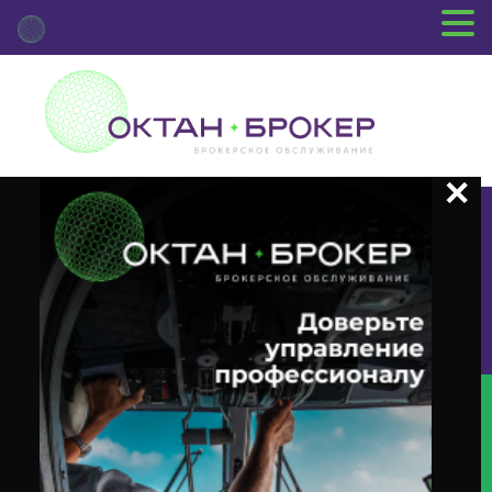
+7 (3812) 29-00-92
г.Омск ул.Красный Путь, 109 оф.510
Главная
Новости Депозитария
(MEET) О Корпоративном
Действии «Годовое Заседание Общего Собрания Акционеров» С