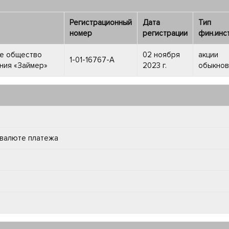
Регистрационный
Дата
Тип
номер
регистрации
фин.инс
е общество
02 ноября
акции
1-01-16767-A
ния «Займер»
2023 г.
обыкно
 валюте платежа