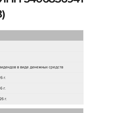
)
видендов в виде денежных средств
6 г.
6 г.
6 г.