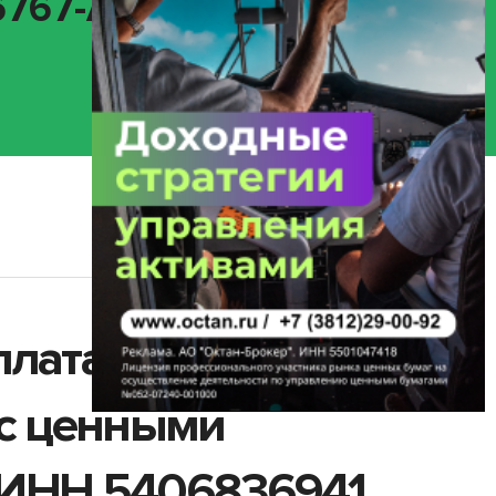
67-A / ISIN
плата
 с ценными
 ИНН 5406836941