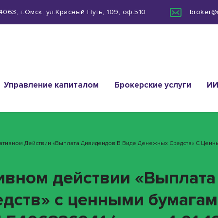
063, г.Омск, ул.Красный Путь, 109, оф.510
broker@
Управление капиталом
Брокерские услуги
И
ративном Действии «Выплата Дивидендов В Виде Денежных Средств» С Цен
ивном действии «Выплата
дств» с ценными бумагам