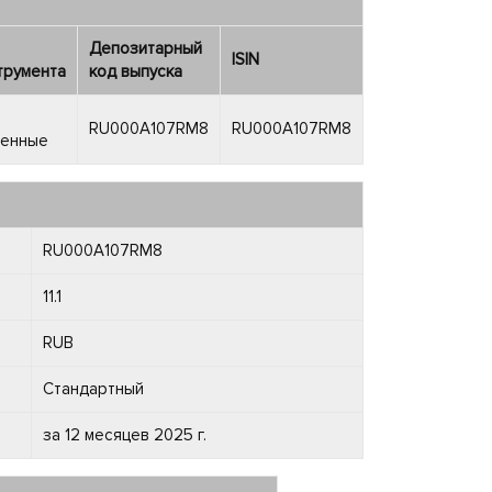
Депозитарный
ISIN
трумента
код выпуска
RU000A107RM8
RU000A107RM8
венные
RU000A107RM8
11.1
RUB
Стандартный
за 12 месяцев 2025 г.