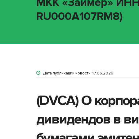
МКК «Займер» ИНН 5
RU000A107RM8)
Дата публикации новости: 17.06.2026
(DVCA) О корпор
дивидендов в ви
бумагами эмите