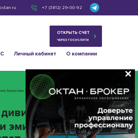
octan.ru
+7 (3812) 29-00-92
ОТКРЫТЬ СЧЕТ
ЧЕРЕЗ ГОСУСЛУГИ
ИС
Личный кабинет
О компании
ными Бумагами Эмитента ПАО МКК «Займер» ИНН
 дивидендов в
и эмитента ПАО