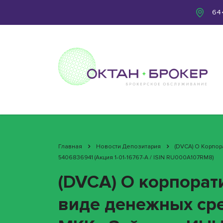
644
Главная
Новости Депозитария
(DVCA) О Корпо
5406836941 (акция 1-01-16767-A / ISIN RU000A107RM8)
(DVCA) О корпорат
виде денежных сре