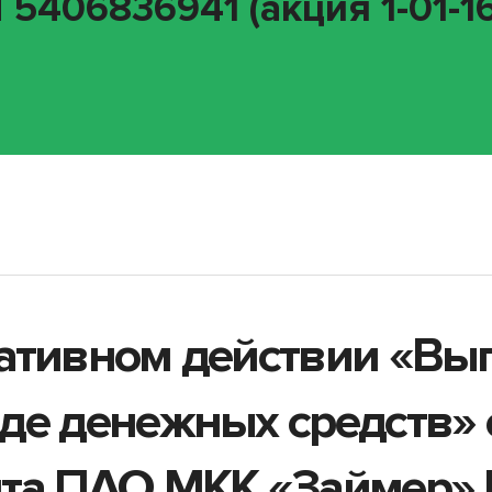
406836941 (акция 1-01-167
ативном действии «Вы
де денежных средств»
нта ПАО МКК «Займер»