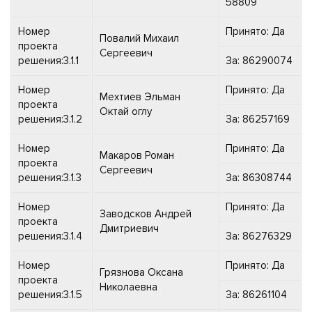
58809
Номер
Принято: Да
Повалий Михаил
проекта
Сергеевич
решения:3.1.1
За: 86290074
Номер
Принято: Да
Мехтиев Эльман
проекта
Октай оглу
решения:3.1.2
За: 86257169
Номер
Принято: Да
Макаров Роман
проекта
Сергеевич
решения:3.1.3
За: 86308744
Номер
Принято: Да
Заводсков Андрей
проекта
Дмитриевич
решения:3.1.4
За: 86276329
Номер
Принято: Да
Грязнова Оксана
проекта
Николаевна
решения:3.1.5
За: 86261104