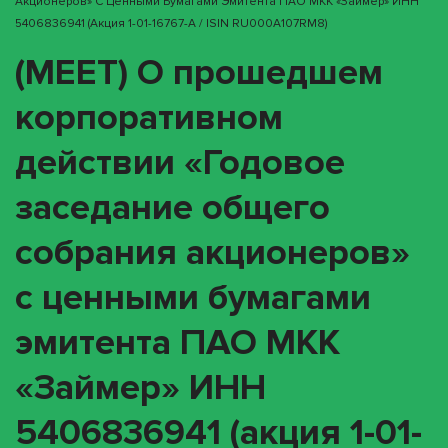
Акционеров» С Ценными Бумагами Эмитента ПАО МКК «Займер» ИНН
5406836941 (акция 1-01-16767-A / ISIN RU000A107RM8)
(MEET) О прошедшем
корпоративном
действии «Годовое
заседание общего
собрания акционеров»
с ценными бумагами
эмитента ПАО МКК
«Займер» ИНН
5406836941 (акция 1-01-