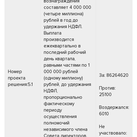
вознаграждения
составляет 4 000 000
(четыре миллиона)
рублей в год до
удержания НДФЛ.
Выплата
производится
ежеквартально в
последний рабочий
день квартала,
равными частями по 1
Номер
000 000 рублей
За: 86264620
проекта
(одному миллиону)
решения:5.1
рублей, до удержания
Против:
НДФЛ,
25100
пропорционально
фактическому
Воздержался:
периоду
6010
осуществления
полномочий
Не
независимого члена
участвовало:
Совета директоров.