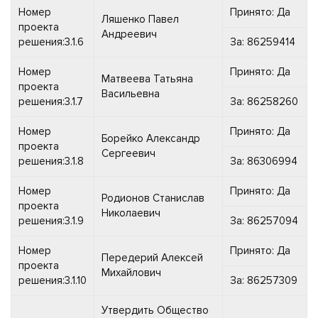
Номер
Принято: Да
Ляшенко Павел
проекта
Андреевич
решения:3.1.6
За: 86259414
Номер
Принято: Да
Матвеева Татьяна
проекта
Васильевна
решения:3.1.7
За: 86258260
Номер
Принято: Да
Борейко Александр
проекта
Сергеевич
решения:3.1.8
За: 86306994
Номер
Принято: Да
Родионов Станислав
проекта
Николаевич
решения:3.1.9
За: 86257094
Номер
Принято: Да
Передерий Алексей
проекта
Михайлович
решения:3.1.10
За: 86257309
Утвердить Общество