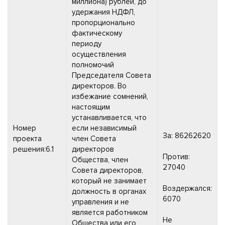
миллиона) рублей, до
удержания НДФЛ,
пропорционально
фактическому
периоду
осуществления
полномочий
Председателя Совета
директоров. Во
избежание сомнений,
настоящим
устанавливается, что
Номер
если независимый
За: 86262620
проекта
член Совета
решения:6.1
директоров
Против:
Общества, член
27040
Совета директоров,
который не занимает
Воздержался:
должность в органах
6070
управления и не
является работником
Не
Общества или его