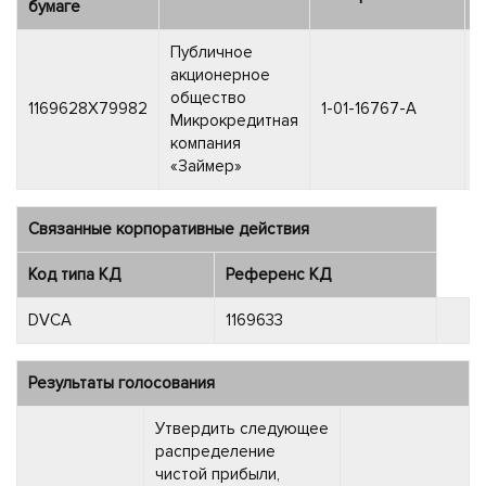
бумаге
Публичное
акционерное
общество
0
1169628X79982
1-01-16767-A
Микрокредитная
2
компания
«Займер»
Связанные корпоративные действия
Код типа КД
Референс КД
DVCA
1169633
Результаты голосования
Утвердить следующее
распределение
чистой прибыли,