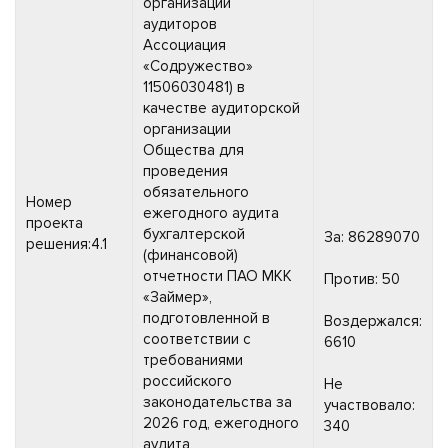
организации
аудиторов
Ассоциация
«Содружество»
11506030481) в
качестве аудиторской
организации
Общества для
проведения
обязательного
Номер
ежегодного аудита
проекта
бухгалтерской
За: 86289070
решения:4.1
(финансовой)
отчетности ПАО МКК
Против: 50
«Займер»,
подготовленной в
Воздержался:
соответствии с
6610
требованиями
российского
Не
законодательства за
участвовало:
2026 год, ежегодного
340
аудита