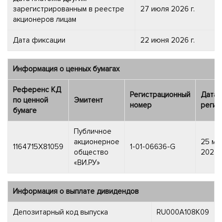
зарегистрированным в реестре
27 июля 2026 г.
акционеров лицам
Дата фиксации
22 июня 2026 г.
Информация о ценных бумагах
Референс КД
Регистрационный
Дата
по ценной
Эмитент
номер
регис
бумаге
Публичное
акционерное
25 ма
1164715X81059
1-01-06636-G
общество
2024 г
«ВИ.РУ»
Информация о выплате дивидендов
Депозитарный код выпуска
RU000A108K09