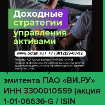
Бумагами Эмитента ПАО «ВИ.РУ» ИНН 3300010559 (акция 1-01-06636-G
/ ISIN RU000A108K09)
(DVCA) О
корпоративном
действии «Выплата
дивидендов в виде
денежных средств» с
ценными бумагами
эмитента ПАО «ВИ.РУ»
ИНН 3300010559 (акция
1-01-06636-G / ISIN