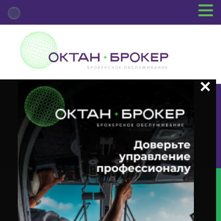
+7 (3812) 29-00-92
г.Омск ул.Красный Путь, 109 оф.510
Главная
Новости Депозитария
(DVCA) О Корпоративном
Действии «Выплата Дивидендов В Виде Денежных Средств» С Ценными