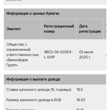
Информация о ценных бумагах
Регистрационный
Дата
Ти
Эмитент
номер
регистрации
фи
Общество с
ограниченной
4B02-06-00054-
03 июля
ответственностью
об
L-001P
2025 г.
«Биннофарм
Групп»
Информация о выплате дохода
Ставка купонного дохода (%, годовых)
19.5
Размер купонного дохода в RUB
16.03