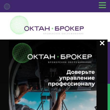
+7 (3812) 29-00-92
г.Омск ул.Красный Путь, 109 оф.510
Главная
Новости Депозитария
(INTR) О Корпоративном
Действии «Выплата Купонного Дохода» С Ценными Бумагами Эмитента