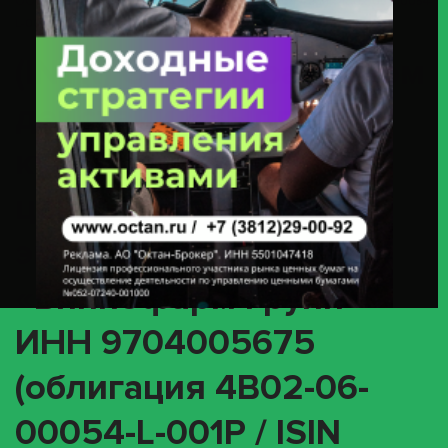
ООО «Биннофарм Групп» ИНН 9704005675 (облигация 4B02-06-00054-
L-001P / ISIN RU000A10BZT3)
(INTR) О корпоративном
действии «Выплата
купонного дохода» с
ценными бумагами
эмитента ООО
«Биннофарм Групп»
ИНН 9704005675
(облигация 4B02-06-
00054-L-001P / ISIN