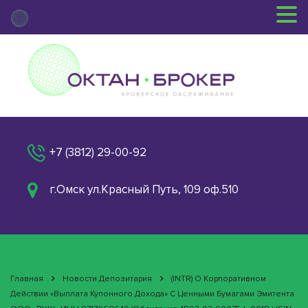
+7 (3812) 29-00-92
г.Омск ул.Красный Путь, 109 оф.510
Главная
Новости Депозитария
(INTR) О Корпоративном
Действии «Выплата Купонного Дохода» С Ценными Бумагами Эмитента