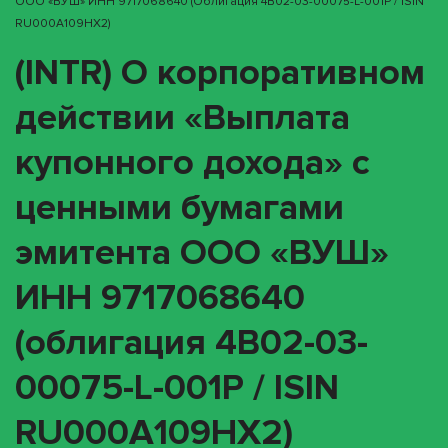
ООО «ВУШ» ИНН 9717068640 (облигация 4B02-03-00075-L-001P / ISIN
RU000A109HX2)
(INTR) О корпоративном
действии «Выплата
купонного дохода» с
ценными бумагами
эмитента ООО «ВУШ»
ИНН 9717068640
(облигация 4B02-03-
00075-L-001P / ISIN
RU000A109HX2)