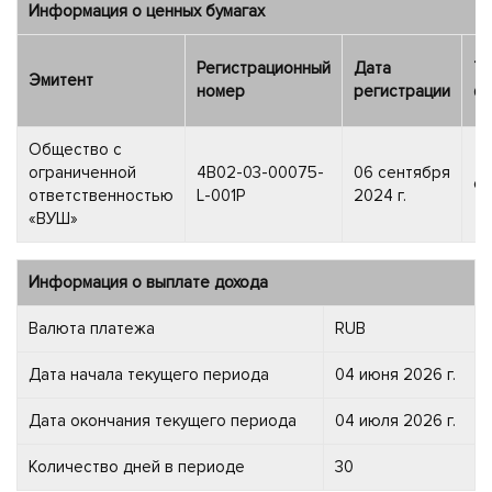
Информация о ценных бумагах
Регистрационный
Дата
Ти
Эмитент
номер
регистрации
фи
Общество с
ограниченной
4B02-03-00075-
06 сентября
об
ответственностью
L-001P
2024 г.
«ВУШ»
Информация о выплате дохода
Валюта платежа
RUB
Дата начала текущего периода
04 июня 2026 г.
Дата окончания текущего периода
04 июля 2026 г.
Количество дней в периоде
30