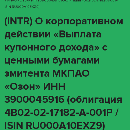
МКПАО «Озон» ИНН 3900045916 (облигация 4B02-02-17182-A-001P /
ISIN RU000A10EXZ9)
(INTR) О корпоративном
действии «Выплата
купонного дохода» с
ценными бумагами
эмитента МКПАО
«Озон» ИНН
3900045916 (облигация
4B02-02-17182-A-001P /
ISIN RU000A10EXZ9)