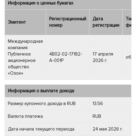
Информация о ценных бумагах
Регистрационный
Дата
Тип
Эмитент
номер
регистрации
фин.
Международная
компания
Публичное
4B02-02-17182-
17 апреля
обли
акционерное
A-001P
2026 г.
общество
«Озон»
Информация о выплате дохода
Размер купонного дохода в RUB
13.56
Валюта платежа
RUB
Дата начала текущего периода
24 мая 2026 г.