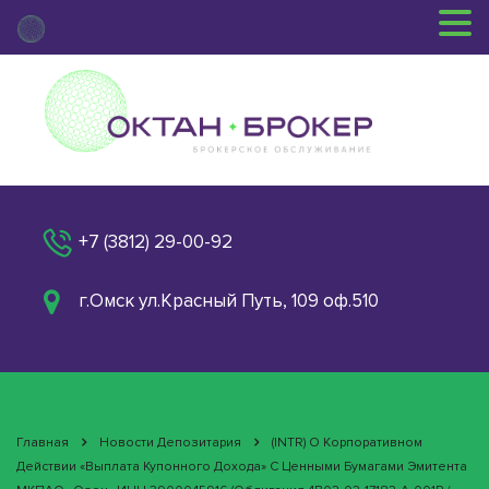
+7 (3812) 29-00-92
г.Омск ул.Красный Путь, 109 оф.510
Главная
Новости Депозитария
(INTR) О Корпоративном
Действии «Выплата Купонного Дохода» С Ценными Бумагами Эмитента