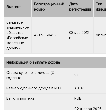
Регистрационный
Дата
Тип
Эмитент
номер
регистрации
фин.инс
открытое
акционерное
общество
03 мая 2012
4-32-65045-D
облигац
«Российские
г.
железные
дороги»
Информация о выплате дохода
Ставка купонного дохода (%,
9.8
годовых)
Размер купонного дохода в RUB
48.87
Валюта платежа
RUB
02 января 2026