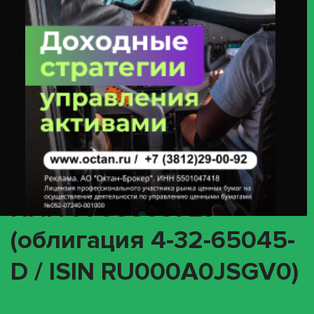
ОАО «РЖД» ИНН 7708503727 (облигация 4-32-65045-D / ISIN
RU000A0JSGV0)
(INTR) О корпоративном
действии «Выплата
купонного дохода» с
ценными бумагами
эмитента ОАО «РЖД»
ИНН 7708503727
(облигация 4-32-65045-
D / ISIN RU000A0JSGV0)