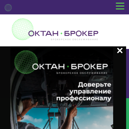
+7 (3812) 29-00-92
г.Омск ул.Красный Путь, 109 оф.510
Главная
Новости Депозитария
(INTR) О Корпоративном
Действии «Выплата Купонного Дохода» С Ценными Бумагами Эмитента