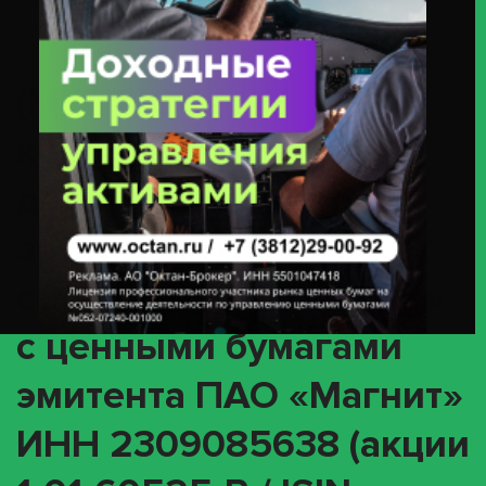
Ценными Бумагами Эмитента ПАО «Магнит» ИНН 2309085638 (акции 1-
01-60525-P / ISIN RU000A0JKQU8, 1-01-60525-P / ISIN
RU000A0JKQU8)
(MEET) О
корпоративном
действии «Годовое
заседание общего
собрания акционеров»
с ценными бумагами
эмитента ПАО «Магнит»
ИНН 2309085638 (акции