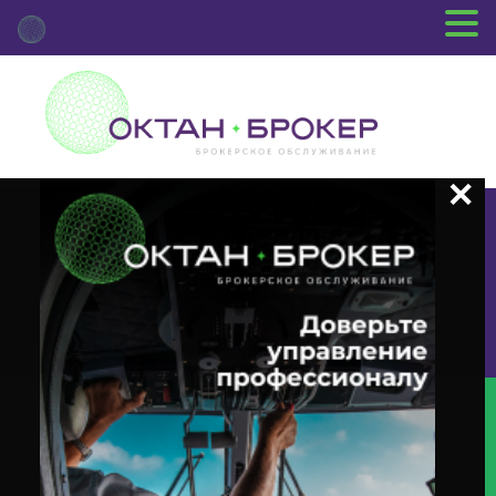
+7 (3812) 29-00-92
г.Омск ул.Красный Путь, 109 оф.510
Главная
Новости Депозитария
(MEET) О Корпоративном
Действии «Годовое Заседание Общего Собрания Акционеров» С