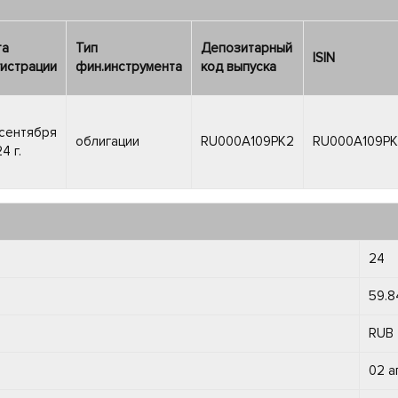
та
Тип
Депозитарный
ISIN
истрации
фин.инструмента
код выпуска
сентября
облигации
RU000A109PK2
RU000A109P
4 г.
24
59.8
RUB
02 а