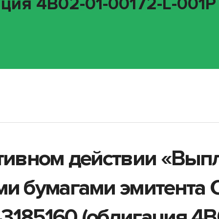
ция 4B02-01-00172-L-001P 
ативном действии «Вып
ми бумагами эмитента
3185160 (облигация 4B0