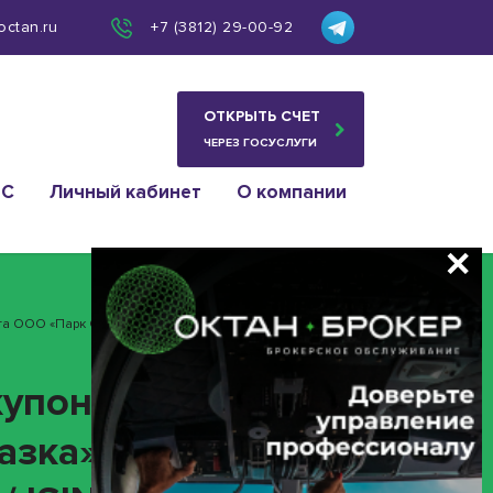
octan.ru
+7 (3812) 29-00-92
ОТКРЫТЬ СЧЕТ
ЧЕРЕЗ ГОСУСЛУГИ
ИС
Личный кабинет
О компании
та ООО «Парк Сказка» ИНН 7743185160 (облигация 4B02-
купонного дохода»
казка» ИНН