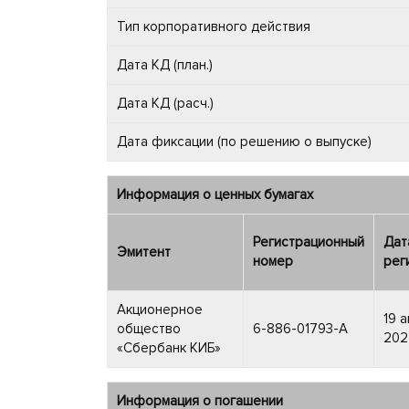
Тип корпоративного действия
Дата КД (план.)
Дата КД (расч.)
Дата фиксации (по решению о выпуске)
Информация о ценных бумагах
Регистрационный
Дат
Эмитент
номер
рег
Акционерное
19 а
общество
6-886-01793-A
2024
«Сбербанк КИБ»
Информация о погашении