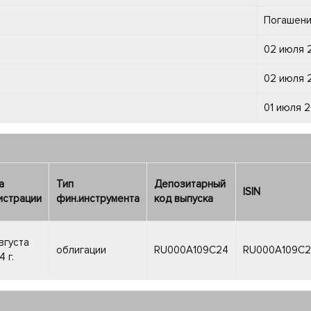
Погашени
02 июля 2
02 июля 2
01 июля 2
а
Тип
Депозитарный
ISIN
истрации
фин.инструмента
код выпуска
вгуста
облигации
RU000A109C24
RU000A109C
 г.