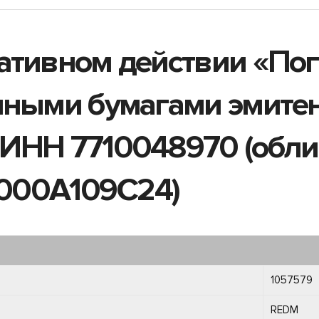
ативном действии «По
нными бумагами эмите
ИНН 7710048970 (обли
RU000A109C24)
1057579
REDM