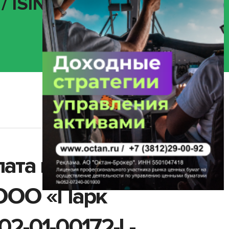
/ ISIN
лата купонного
 ООО «Парк
2-01-00172-L-