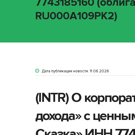
7743185160 (облига
RU000A109PK2)
Дата публикации новости: 11.06.2026
(INTR) О корпор
дохода» с ценны
Сказка» ИНН 774