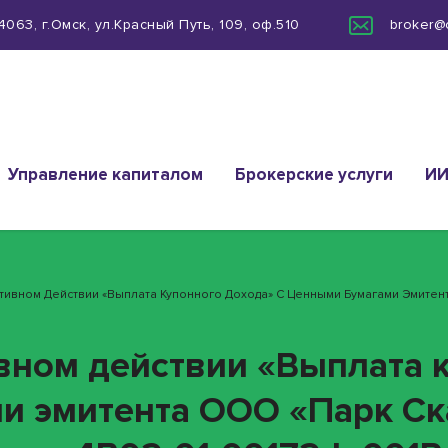
063, г.Омск, ул.Красный Путь, 109, оф.510
broker@
Управление капиталом
Брокерские услуги
И
ативном Действии «Выплата Купонного Дохода» С Ценными Бумагами Эмитен
ивном действии «Выплата 
ми эмитента ООО «Парк С