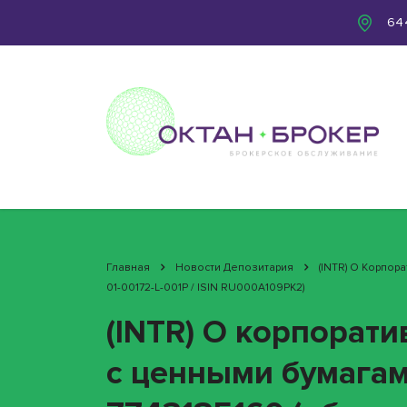
644
Главная
Новости Депозитария
(INTR) О Корпор
01-00172-L-001P / ISIN RU000A109PK2)
(INTR) О корпорат
с ценными бумага