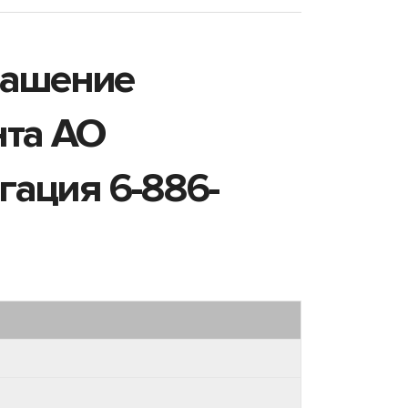
гашение
нта АО
гация 6-886-