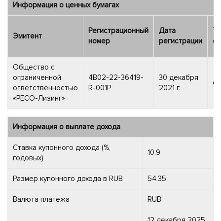
Информация о ценных бумагах
Регистрационный
Дата
Ти
Эмитент
номер
регистрации
фи
Общество с
ограниченной
4B02-22-36419-
30 декабря
об
ответственностью
R-001P
2021 г.
«РЕСО-Лизинг»
Информация о выплате дохода
Ставка купонного дохода (%,
10.9
годовых)
Размер купонного дохода в RUB
54.35
Валюта платежа
RUB
12 декабря 2025