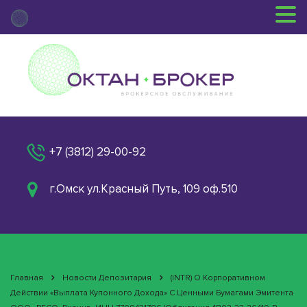
+7 (3812) 29-00-92
г.Омск ул.Красный Путь, 109 оф.510
Главная
Новости Депозитария
(INTR) О Корпоративном
Действии «Выплата Купонного Дохода» С Ценными Бумагами Эмитента