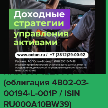
ООО «Воксис» ИНН 6674223607 (облигация 4B02-03-00194-L-001P /
ISIN RU000A10BW39)
(INTR) О корпоративном
действии «Выплата
купонного дохода» с
ценными бумагами
эмитента ООО «Воксис»
ИНН 6674223607
(облигация 4B02-03-
00194-L-001P / ISIN
RU000A10BW39)