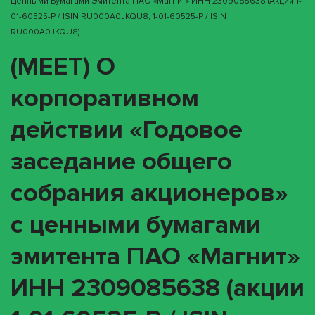
Ценными Бумагами Эмитента ПАО «Магнит» ИНН 2309085638 (акции 1-
01-60525-P / ISIN RU000A0JKQU8, 1-01-60525-P / ISIN
RU000A0JKQU8)
(MEET) О
корпоративном
действии «Годовое
заседание общего
собрания акционеров»
с ценными бумагами
эмитента ПАО «Магнит»
ИНН 2309085638 (акции