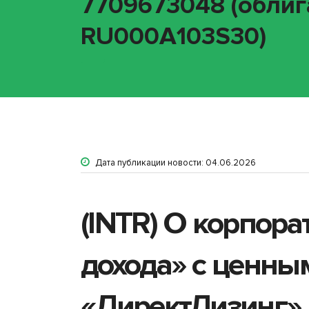
7709673048 (облига
RU000A103S30)
Дата публикации новости: 04.06.2026
(INTR) О корпор
дохода» с ценны
«ДиректЛизинг» 