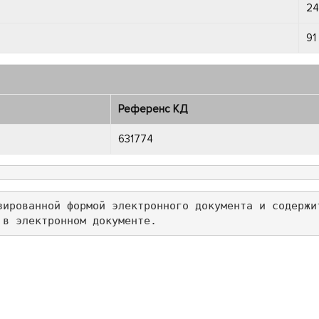
24
91
Референс КД
631774
зированной формой электронного документа и содержи
 в электронном документе.