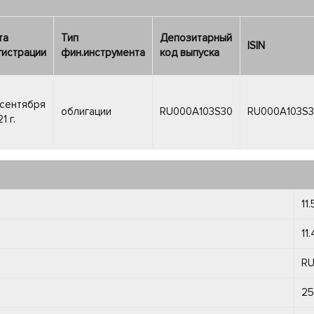
та
Тип
Депозитарный
ISIN
гистрации
фин.инструмента
код выпуска
 сентября
облигации
RU000A103S30
RU000A103S
1 г.
11.
11
R
25