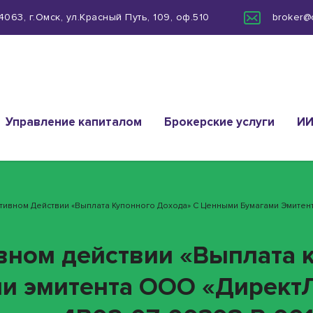
063, г.Омск, ул.Красный Путь, 109, оф.510
broker@
Управление капиталом
Брокерские услуги
И
ративном Действии «Выплата Купонного Дохода» С Ценными Бумагами Эмите
ивном действии «Выплата 
ми эмитента ООО «Директ