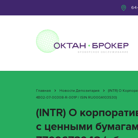
644
Главная
Новости Депозитария
(INTR) О Корпо
4B02-07-00308-R-001P / ISIN RU000A103S30)
(INTR) О корпорат
с ценными бумага