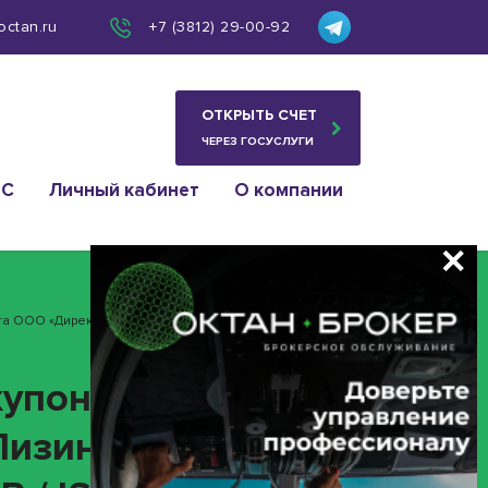
octan.ru
+7 (3812) 29-00-92
ОТКРЫТЬ СЧЕТ
ЧЕРЕЗ ГОСУСЛУГИ
ИС
Личный кабинет
О компании
нта ООО «ДиректЛизинг» ИНН 7709673048 (облигация
купонного дохода»
Лизинг» ИНН