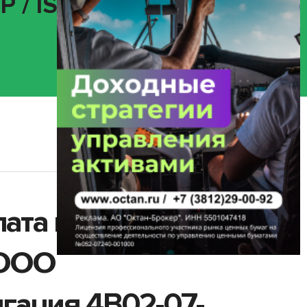
 / ISIN
лата купонного
 ООО
гация 4B02-07-