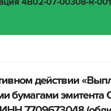
ция 4B02-07-00308-R-001P
ативном действии «Вып
ми бумагами эмитента
ИНН 7709673048 (обли