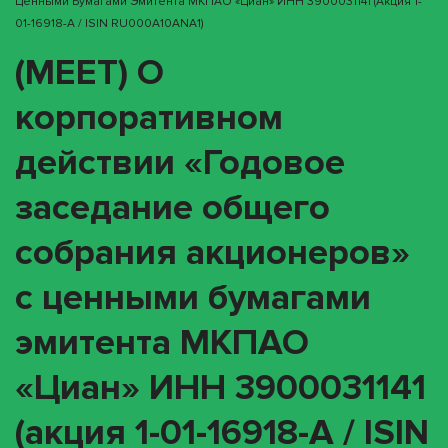
Ценными Бумагами Эмитента МКПАО «Циан» ИНН 3900031141 (акция 1-
01-16918-A / ISIN RU000A10ANA1)
(MEET) О
корпоративном
действии «Годовое
заседание общего
собрания акционеров»
с ценными бумагами
эмитента МКПАО
«Циан» ИНН 3900031141
(акция 1-01-16918-A / ISIN