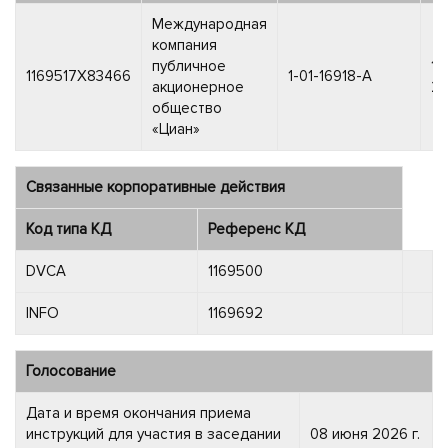
Международная
компания
публичное
19
1169517X83466
1-01-16918-A
акционерное
20
общество
«Циан»
Связанные корпоративные действия
Код типа КД
Референс КД
DVCA
1169500
INFO
1169692
Голосование
Дата и время окончания приема
инструкций для участия в заседании
08 июня 2026 г.