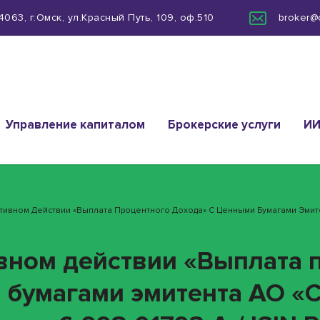
063, г.Омск, ул.Красный Путь, 109, оф.510
broker@
Управление капиталом
Брокерские услуги
И
ративном Действии «Выплата Процентного Дохода» С Ценными Бумагами Эмит
ивном действии «Выплата 
 бумагами эмитента АО «