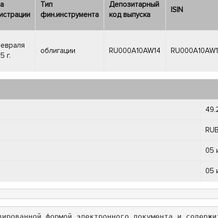
а
Тип
Депозитарный
ISIN
истрации
фин.инструмента
код выпуска
февраля
облигации
RU000A10AW14
RU000A10AW
5 г.
49.
RU
05 
05 
зированной формой электронного документа и содержи