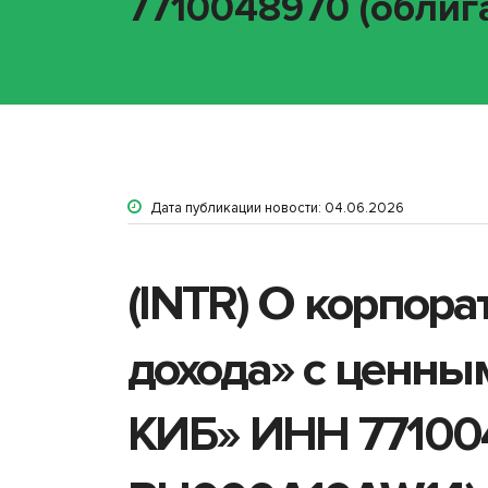
7710048970 (облиг
Дата публикации новости: 04.06.2026
(INTR) О корпор
дохода» с ценны
КИБ» ИНН 7710048