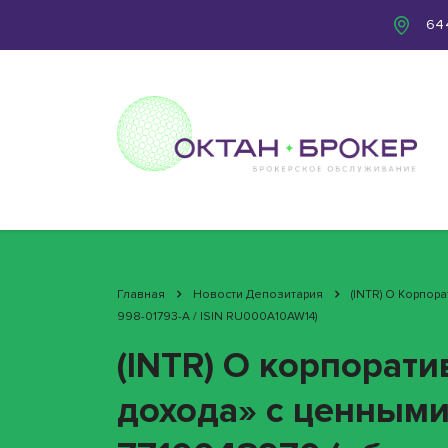
644
Главная
Новости Депозитария
(INTR) О Корпо
998-01793-A / ISIN RU000A10AW14)
(INTR) О корпорат
дохода» с ценными