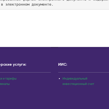
 в электронном документе.
рские услуги:
ИИС:
и и тарифы
Индивидуальный
миналы
инвестиционный счет