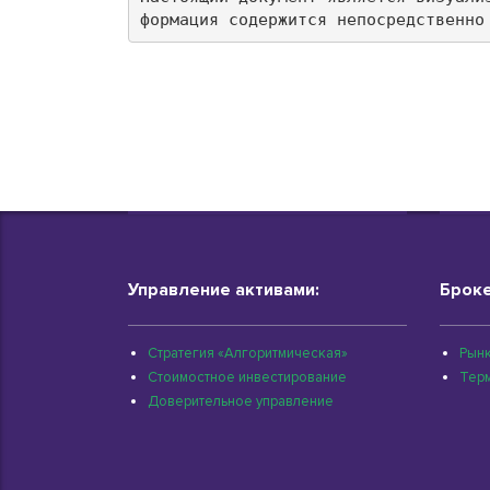
формация содержится непосредственно
Управление активами:
Броке
Стратегия «Алгоритмическая»
Рынк
Стоимостное инвестирование
Тер
Доверительное управление