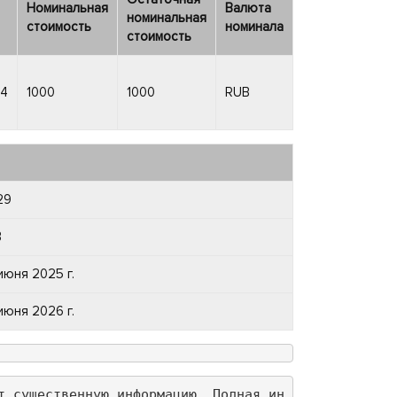
Номинальная
Валюта
номинальная
стоимость
номинала
стоимость
14
1000
1000
RUB
29
B
июня 2025 г.
июня 2026 г.
т существенную информацию. Полная ин