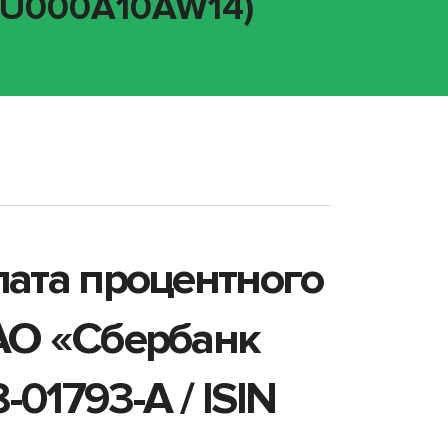
 RU000A10AW14)
лата процентного
АО «Сбербанк
01793-A / ISIN