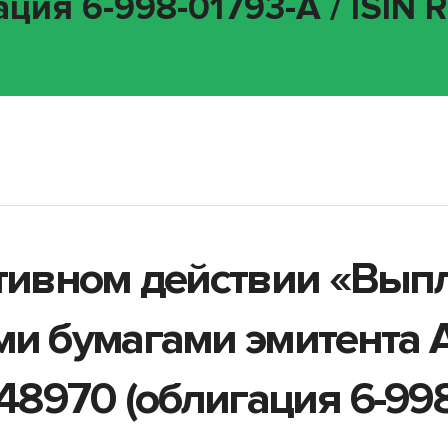
ация 6-998-01793-A / ISIN
ативном действии «Вып
ми бумагами эмитента 
970 (облигация 6-998-