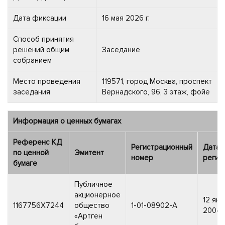
Дата фиксации
16 мая 2026 г.
Способ принятия
решений общим
Заседание
собранием
Место проведения
119571, город Москва, проспект
заседания
Вернадского, 96, 3 этаж, фойе
Информация о ценных бумагах
Референс КД
Регистрационный
Дата
по ценной
Эмитент
номер
регис
бумаге
Публичное
акционерное
12 ян
1167756X7244
общество
1-01-08902-A
2004 г
«Артген