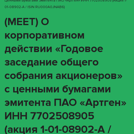
Ценными Бумагами Эмитента ПАО «Артген» ИНН 7702508905 (акция 1-
01-08902-A / ISIN RU000A0JNAB6)
(MEET) О
корпоративном
действии «Годовое
заседание общего
собрания акционеров»
с ценными бумагами
эмитента ПАО «Артген»
ИНН 7702508905
(акция 1-01-08902-A /