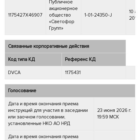
Публичное
акционерное
10 а
1175427X46907
общество
1-01-24350-J
2017 
«Светофор
Групп»
Связанные корпоративные действия
Код типа КД
Референс КД
DVCA
1175431
Голосование
Дата и время окончания приема
инструкций для участия в заседании
23 июня 2026 г.
или заочном голосовании,
19:59 МСК
установленные НКО АО НРД
Дата и время окончания приема