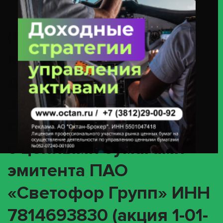
Ценными Бумагами Эмитента ПАО «Светофор Групп» ИНН 7814693830
(акция 1-01-24350-J / ISIN RU000A100592)
(MEET) О
корпоративном
действии «Годовое
заседание общего
собрания акционеров»
с ценными бумагами
эмитента ПАО
«Светофор Групп» ИНН
7814693830 (акция 1-01-