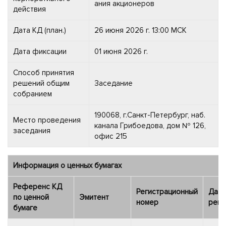
ания акционеров
действия
Дата КД (план.)
26 июня 2026 г. 13:00 МСК
Дата фиксации
01 июня 2026 г.
Способ принятия
решений общим
Заседание
собранием
190068, г.Санкт-Петербург, наб.
Место проведения
канала Грибоедова, дом № 126,
заседания
офис 215
Информация о ценных бумагах
Референс КД
Регистрационный
Дата
по ценной
Эмитент
номер
реги
бумаге