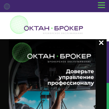
+7 (3812) 29-00-92
г.Омск ул.Красный Путь, 109 оф.510
Главная
Новости Депозитария
(MEET) О Корпоративном
Действии «Годовое Заседание Общего Собрания Акционеров» С