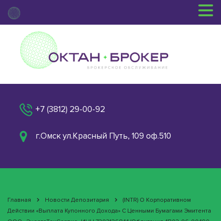
+7 (3812) 29-00-92
г.Омск ул.Красный Путь, 109 оф.510
Главная
Новости Депозитария
(INTR) О Корпоративном
Действии «Выплата Купонного Дохода» С Ценными Бумагами Эмитента