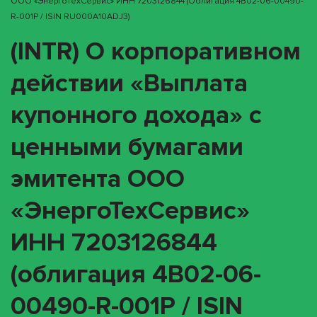
ООО «ЭнергоТехСервис» ИНН 7203126844 (облигация 4B02-06-00490-
R-001P / ISIN RU000A10ADJ3)
(INTR) О корпоративном
действии «Выплата
купонного дохода» с
ценными бумагами
эмитента ООО
«ЭнергоТехСервис»
ИНН 7203126844
(облигация 4B02-06-
00490-R-001P / ISIN