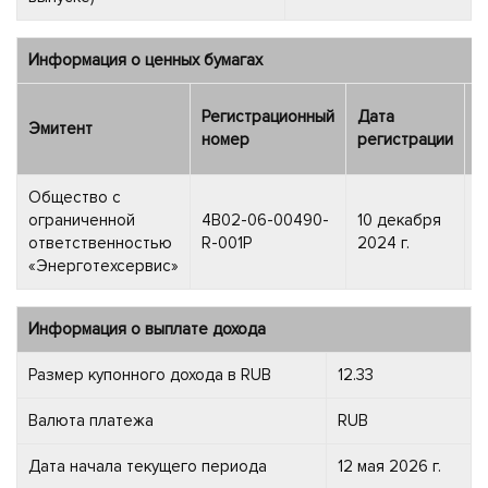
Информация о ценных бумагах
Регистрационный
Дата
Т
Эмитент
номер
регистрации
ф
Общество с
ограниченной
4B02-06-00490-
10 декабря
о
ответственностью
R-001P
2024 г.
«Энерготехсервис»
Информация о выплате дохода
Размер купонного дохода в RUB
12.33
Валюта платежа
RUB
Дата начала текущего периода
12 мая 2026 г.