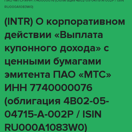
ПАО «МТС» ИНН 7740000076 (облигация 4B02-05-04715-A-002P / ISIN
RU000A1083W0)
(INTR) О корпоративном
действии «Выплата
купонного дохода» с
ценными бумагами
эмитента ПАО «МТС»
ИНН 7740000076
(облигация 4B02-05-
04715-A-002P / ISIN
RU000A1083W0)