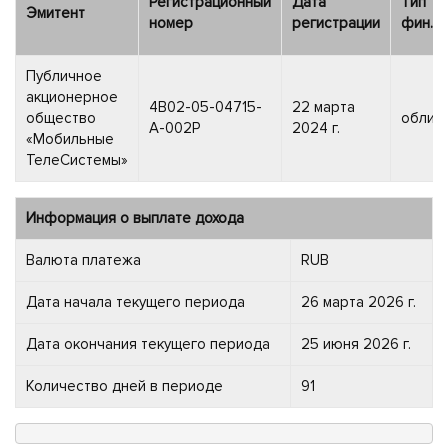
Регистрационный
Дата
Тип
Эмитент
номер
регистрации
фин.и
Публичное
акционерное
4B02-05-04715-
22 марта
общество
облиг
A-002P
2024 г.
«Мобильные
ТелеСистемы»
Информация о выплате дохода
Валюта платежа
RUB
Дата начала текущего периода
26 марта 2026 г.
Дата окончания текущего периода
25 июня 2026 г.
Количество дней в периоде
91