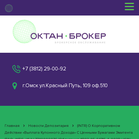
+7 (3812) 29-00-92
г.Омск ул.Красный Путь, 109 оф.510
Главная
Новости Депозитария
(INTR) О Корпоративном
Действии «Выплата Купонного Дохода» С Ценными Бумагами Эмитента