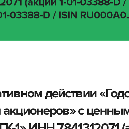
071 (акции 1-01-03388-D / 
1-03388-D / ISIN RU000A
ативном действии «Год
 акционеров» с ценны
К-1» ИНН 7841312071 (а