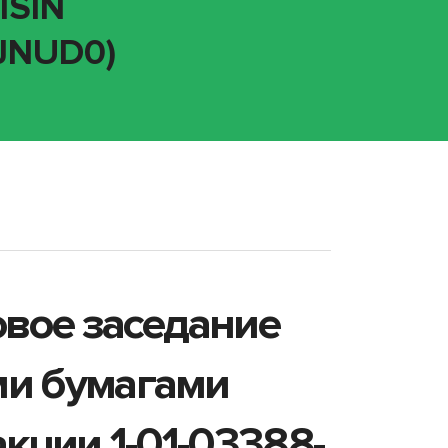
ISIN
0JNUD0)
овое заседание
ми бумагами
кции 1-01-03388-