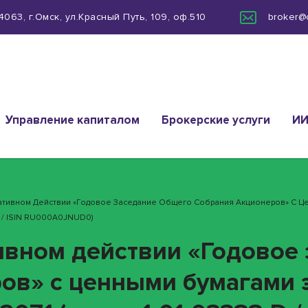
063, г.Омск, ул.Красный Путь, 109, оф.510
broker@
Управление капиталом
Брокерские услуги
И
ративном Действии «Годовое Заседание Общего Собрания Акционеров» С Це
D / ISIN RU000A0JNUD0)
ивном действии «Годовое
ов» с ценными бумагами 