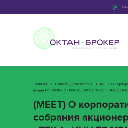
644
Главная
Новости Депозитария
(MEET) О Корпо
(акции 1-01-03388-D / ISIN RU000A0JNUD0, 1-01-03388-
(MEET) О корпорат
собрания акционер