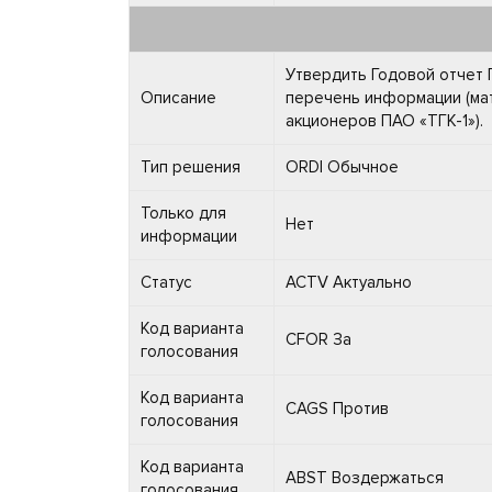
Утвердить Годовой отчет 
Описание
перечень информации (ма
акционеров ПАО «ТГК-1»).
Тип решения
ORDI Обычное
Только для
Нет
информации
Статус
ACTV Актуально
Код варианта
CFOR За
голосования
Код варианта
CAGS Против
голосования
Код варианта
ABST Воздержаться
голосования