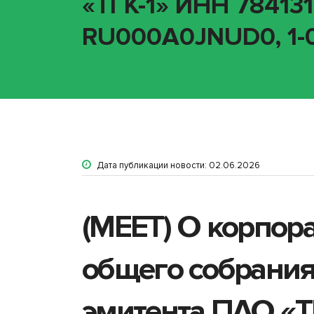
«ТГК-1» ИНН 7841312
RU000A0JNUD0, 1-0
Дата публикации новости: 02.06.2026
(MEET) О корпор
общего собрания
эмитента ПАО «ТГ