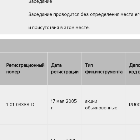
Заседание
Заседание проводится без определения места ег
и присутствия в этом месте.
Регистрационный
Дата
Тип
Депо
номер
регистрации
фин.инструмента
код 
17 мая 2005
акции
1-01-03388-D
RU0
г.
обыкновенные