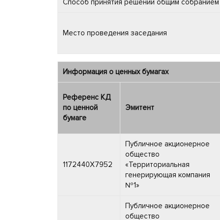
Способ принятия решений общим собранием
Место проведения заседания
Информация о ценных бумагах
Референс КД
по ценной
Эмитент
бумаге
Публичное акционерное
общество
1172440X7952
«Территориальная
генерирующая компания
№1»
Публичное акционерное
общество