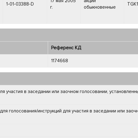
17 мая 2005
акции
1-01-03388-D
TGK1
г.
обыкновенные
Референс КД
1174668
для участия в заседании или заочном голосовании, установлен
для голосования/инструкций для участия в заседании или заоч