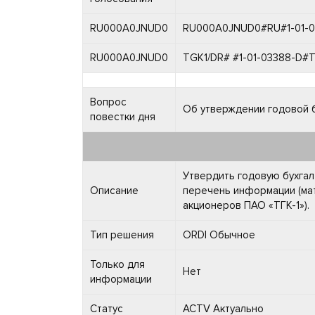
RU000A0JNUD0
RU000A0JNUD0#RU#1-01-
RU000A0JNUD0
TGK1/DR# #1-01-03388-D#ТГ
Вопрос
Об утверждении годовой б
повестки дня
Утвердить годовую бухгал
Описание
перечень информации (ма
акционеров ПАО «ТГК-1»).
Тип решения
ORDI Обычное
Только для
Нет
информации
Статус
ACTV Актуально