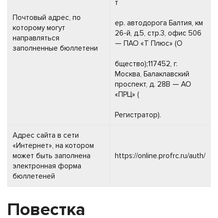
т
Почтовый адрес, по
ер. автодорога Балтия, км
которому могут
26-й, д.5, стр.3, офис 506
направляться
— ПАО «Т Плюс» (О
заполненные бюллетени
бщество);117452, г.
Москва, Балаклавский
проспект, д. 28В — АО
«ПРЦ» (
Регистратор).
Адрес сайта в сети
«Интернет», на котором
может быть заполнена
https://online.profrc.ru/auth/
электронная форма
бюллетеней
Повестка