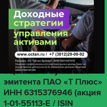
Ценными Бумагами Эмитента ПАО «Т Плюс» ИНН 6315376946 (акция 1-
01-55113-E / ISIN RU000A0HML36)
(MEET) О
корпоративном
действии «Годовое
заседание общего
собрания акционеров»
с ценными бумагами
эмитента ПАО «Т Плюс»
ИНН 6315376946 (акция
1-01-55113-E / ISIN