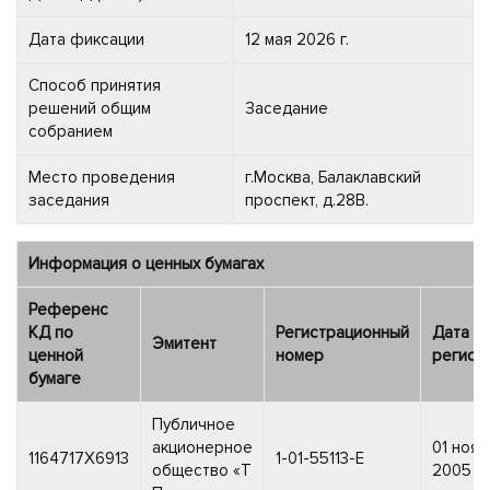
Дата фиксации
12 мая 2026 г.
Способ принятия
решений общим
Заседание
собранием
Место проведения
г.Москва, Балаклавский
заседания
проспект, д.28В.
Информация о ценных бумагах
Референс
КД по
Регистрационный
Дата
Эмитент
ценной
номер
регист
бумаге
Публичное
акционерное
01 ноя
1164717X6913
1-01-55113-E
общество «Т
2005 г.