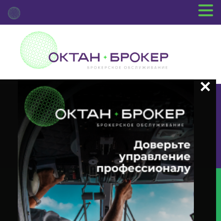
+7 (3812) 29-00-92
г.Омск ул.Красный Путь, 109 оф.510
Главная
Новости Депозитария
(MEET) О Корпоративном
Действии «Годовое Заседание Общего Собрания Акционеров» С