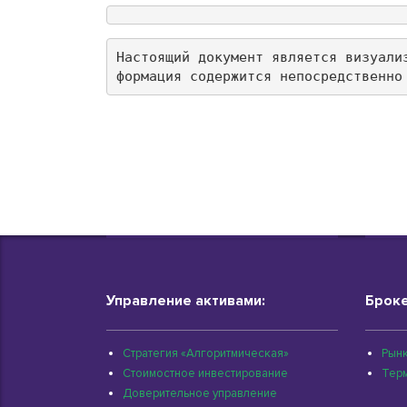
Настоящий документ является визуали
формация содержится непосредственно
Управление активами:
Броке
Стратегия «Алгоритмическая»
Рынк
Стоимостное инвестирование
Тер
Доверительное управление