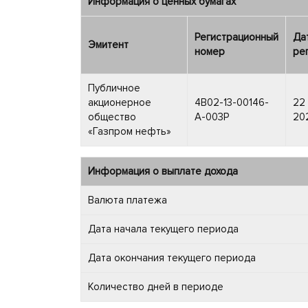
Информация о ценных бумагах
Регистрационный
Да
Эмитент
номер
ре
Публичное
акционерное
4B02-13-00146-
22
общество
A-003P
202
«Газпром нефть»
Информация о выплате дохода
Валюта платежа
Дата начала текущего периода
Дата окончания текущего периода
Количество дней в периоде