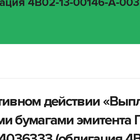
ция 4B02-13-00146-A-003P
ативном действии «Вып
ми бумагами эмитента 
036333 (облигация 4B0