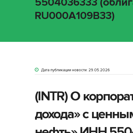
5504036333 (облига
RU000A109B33)
Дата публикации новости: 29.05.2026
(INTR) О корпор
дохода» с ценны
нефть» ИНН 5504