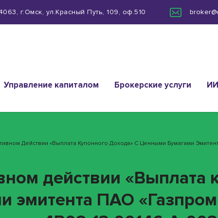
063, г.Омск, ул.Красный Путь, 109, оф.510
broker@
Управление капиталом
Брокерские услуги
И
ративном Действии «Выплата Купонного Дохода» С Ценными Бумагами Эмите
ивном действии «Выплата 
ми эмитента ПАО «Газпро