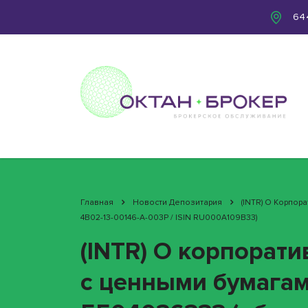
644
Главная
Новости Депозитария
(INTR) О Корпо
4B02-13-00146-A-003P / ISIN RU000A109B33)
(INTR) О корпорат
с ценными бумага