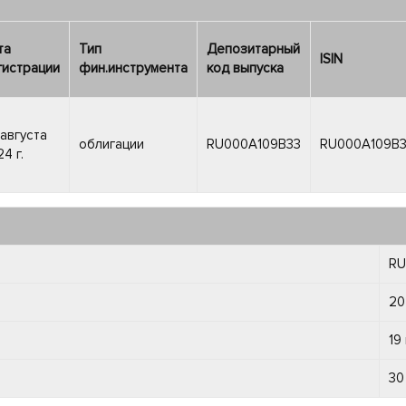
та
Тип
Депозитарный
ISIN
гистрации
фин.инструмента
код выпуска
 августа
облигации
RU000A109B33
RU000A109B
4 г.
RU
20
19
30