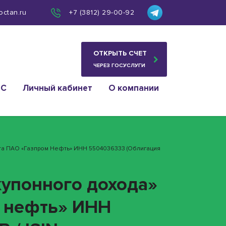
octan.ru
+7 (3812) 29-00-92
ОТКРЫТЬ СЧЕТ
ЧЕРЕЗ ГОСУСЛУГИ
ИС
Личный кабинет
О компании
нта ПАО «Газпром Нефть» ИНН 5504036333 (облигация
купонного дохода»
м нефть» ИНН