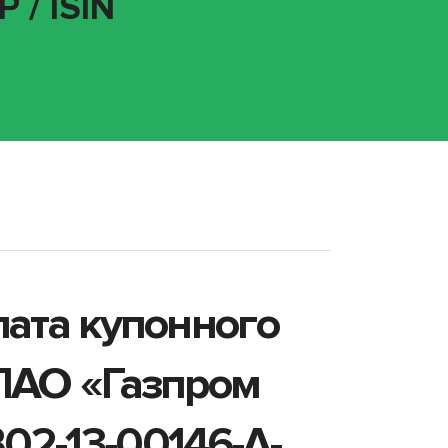
 / ISIN
лата купонного
ПАО «Газпром
2-13-00146-A-