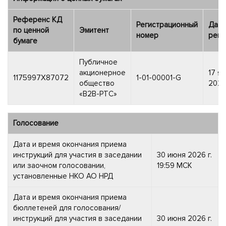
Референс КД
Регистрационный
Дата
по ценной
Эмитент
номер
реги
бумаге
Публичное
акционерное
17 я
1175997X87072
1-01-00001-G
общество
2020 
«В2В-РТС»
Голосование
Дата и время окончания приема
инструкций для участия в заседании
30 июня 2026 г.
или заочном голосовании,
19:59 МСК
установленные НКО АО НРД
Дата и время окончания приема
бюллетеней для голосования/
инструкций для участия в заседании
30 июня 2026 г.