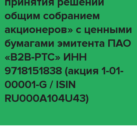
принятия решений
общим собранием
акционеров» с ценными
бумагами эмитента ПАО
«В2В-РТС» ИНН
9718151838 (акция 1-01-
00001-G / ISIN
RU000A104U43)