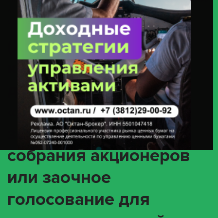
Или Заочное Голосование Для Принятия Решений Общим Собранием
Акционеров» С Ценными Бумагами Эмитента ПАО «В2В-РТС» ИНН
9718151838 (акция 1-01-00001-G / ISIN RU000A104U43)
(XMET) О
корпоративном
действии
«Внеочередное
заседание общего
собрания акционеров
или заочное
голосование для