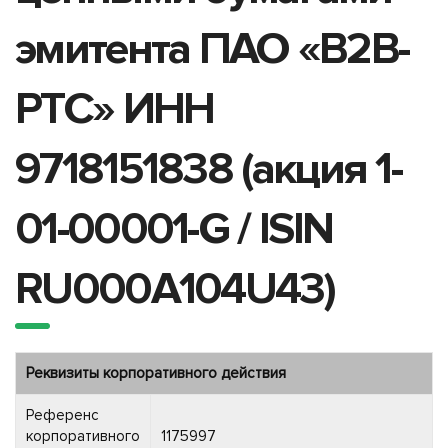
эмитента ПАО «В2В-
РТС» ИНН
9718151838 (акция 1-
01-00001-G / ISIN
RU000A104U43)
Реквизиты корпоративного действия
Референс
корпоративного
1175997