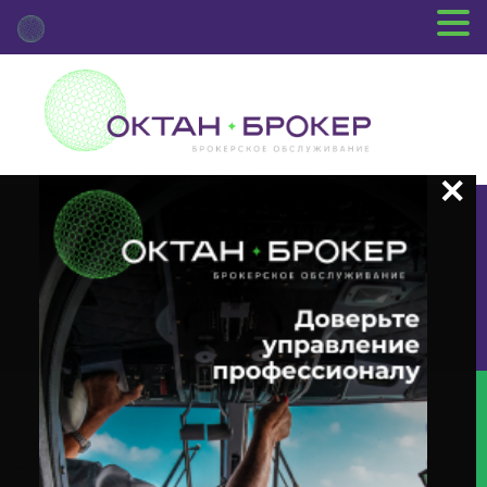
+7 (3812) 29-00-92
г.Омск ул.Красный Путь, 109 оф.510
Главная
Новости Депозитария
(XMET) О Корпоративном
Действии «Внеочередное Заседание Общего Собрания Акционеров