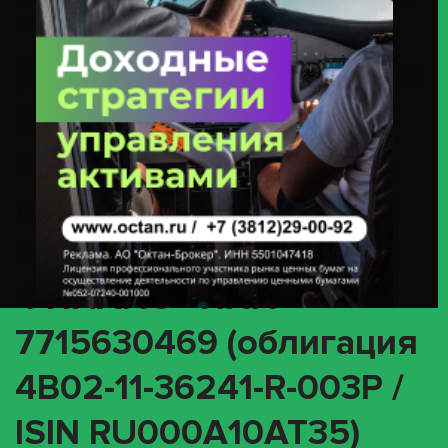
ООО «ИКС 5 ФИНАНС» ИНН 7715630469 (облигация 4B02-11-36241-R-
003P / ISIN RU000A10AT35)
(INTR) О корпоративном
действии «Выплата
купонного дохода» с
ценными бумагами
эмитента ООО «ИКС 5
ФИНАНС» ИНН
7715630469 (облигация
4B02-11-36241-R-003P /
ISIN RU000A10AT35)