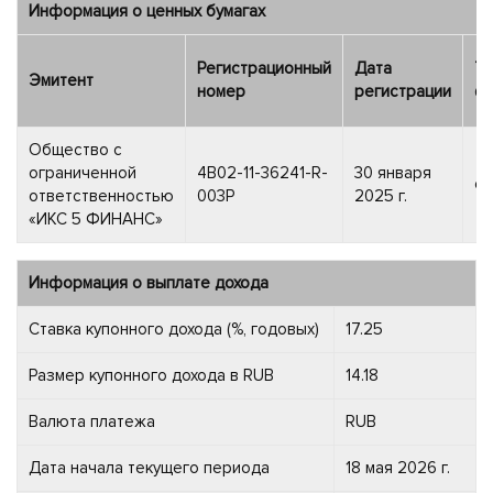
Информация о ценных бумагах
Регистрационный
Дата
Ти
Эмитент
номер
регистрации
фи
Общество с
ограниченной
4B02-11-36241-R-
30 января
об
ответственностью
003P
2025 г.
«ИКС 5 ФИНАНС»
Информация о выплате дохода
Ставка купонного дохода (%, годовых)
17.25
Размер купонного дохода в RUB
14.18
Валюта платежа
RUB
Дата начала текущего периода
18 мая 2026 г.