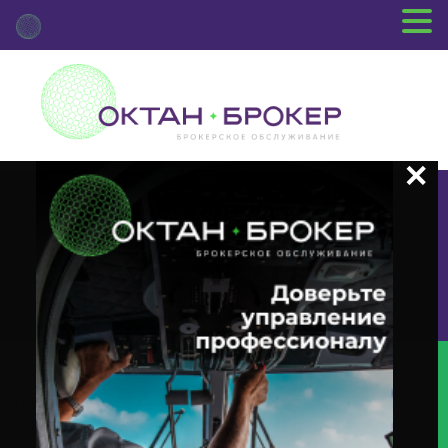
+7 (3812) 29-00-92
г.Омск ул.Красный Путь, 109 оф.510
Главная
Новости Депозитария
(INTR) О Корпоративном
Действии «Выплата Купонного Дохода» С Ценными Бумагами Эмитента