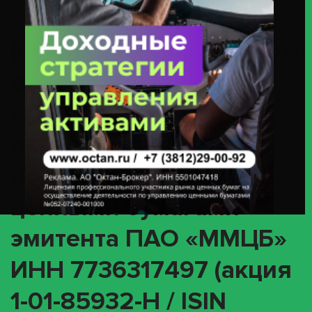
Ценными Бумагами Эмитента ПАО «ММЦБ» ИНН 7736317497 (акция 1-01-
85932-H / ISIN RU000A100GC7)
(PRIO) О корпоративном
действии
«Преимущественное
право приобретения
ценных бумаг» с
ценными бумагами
эмитента ПАО «ММЦБ»
ИНН 7736317497 (акция
1-01-85932-H / ISIN