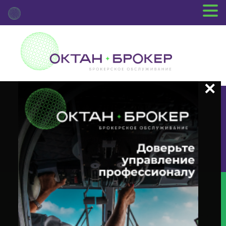
+7 (3812) 29-00-92
г.Омск ул.Красный Путь, 109 оф.510
Главная
Новости Депозитария
(PRIO) О Корпоративном
Действии «Преимущественное Право Приобретения Ценных Бумаг» С