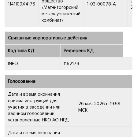
общество
05
1141109X4176
1-03-00078-A
«Магнитогорский
200
металлургический
комбинат»
Связанные корпоративные действия
Код типа КД
Референс КД
INFO
1162179
Голосование
Дата и время окончания
приема инструкций для
26 мая 2026 г. 19:59
участия в заседании или
МСК
заочном голосовании,
установленные НКО АО НРД
Дата и время окончания