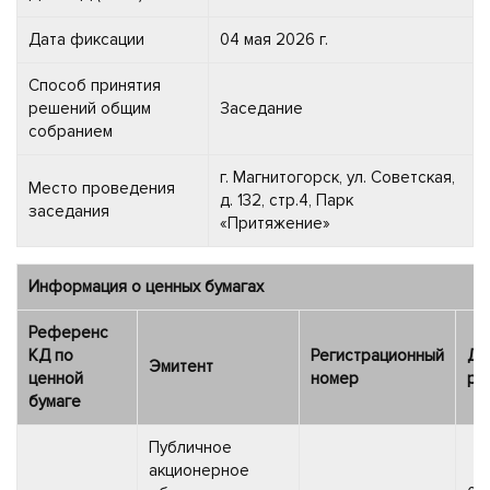
Дата фиксации
04 мая 2026 г.
Способ принятия
решений общим
Заседание
собранием
г. Магнитогорск, ул. Советская,
Место проведения
д. 132, стр.4, Парк
заседания
«Притяжение»
Информация о ценных бумагах
Референс
КД по
Регистрационный
Да
Эмитент
ценной
номер
ре
бумаге
Публичное
акционерное