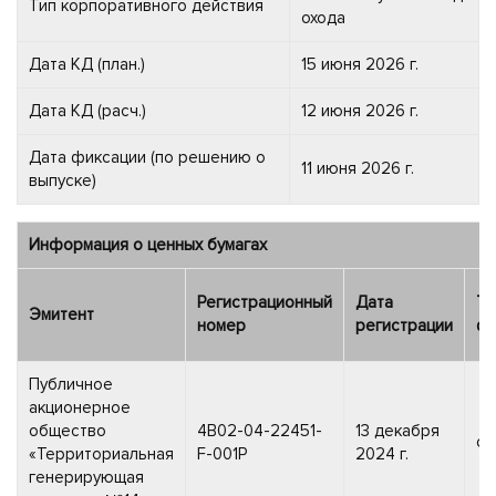
Тип корпоративного действия
охода
Дата КД (план.)
15 июня 2026 г.
Дата КД (расч.)
12 июня 2026 г.
Дата фиксации (по решению о
11 июня 2026 г.
выпуске)
Информация о ценных бумагах
Регистрационный
Дата
Ти
Эмитент
номер
регистрации
фи
Публичное
акционерное
общество
4B02-04-22451-
13 декабря
об
«Территориальная
F-001P
2024 г.
генерирующая