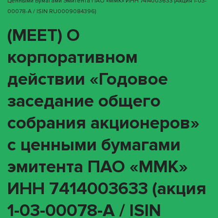
Ценными Бумагами Эмитента ПАО «ММК» ИНН 7414003633 (акция 1-03-
00078-A / ISIN RU0009084396)
(MEET) О
корпоративном
действии «Годовое
заседание общего
собрания акционеров»
с ценными бумагами
эмитента ПАО «ММК»
ИНН 7414003633 (акция
1-03-00078-A / ISIN