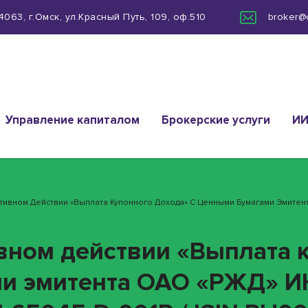
063, г.Омск, ул.Красный Путь, 109, оф.510
broker@
Управление капиталом
Брокерские услуги
И
ативном Действии «Выплата Купонного Дохода» С Ценными Бумагами Эмитен
ивном действии «Выплата 
ми эмитента ОАО «РЖД» 