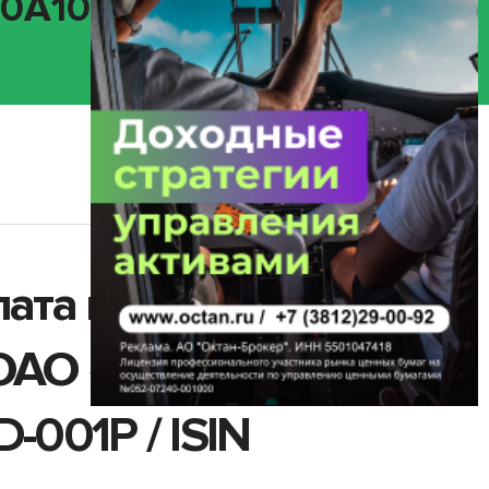
000A102QP4)
лата купонного
а ОАО «РЖД» ИНН
-001P / ISIN