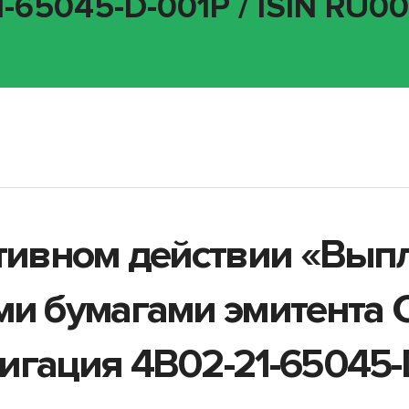
1-65045-D-001P / ISIN RU
ативном действии «Вып
ыми бумагами эмитент
гация 4B02-21-65045-D