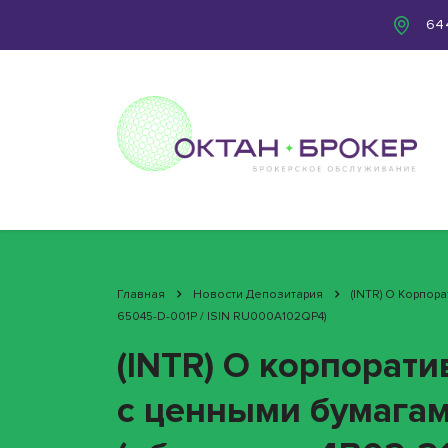
644
Главная
Новости Депозитария
(INTR) О Корпор
65045-D-001P / ISIN RU000A102QP4)
(INTR) О корпорат
с ценными бумага