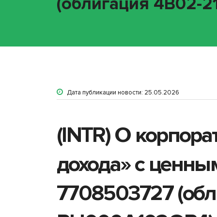
(облигация 4B02-2
Дата публикации новости: 25.05.2026
(INTR) О корпор
дохода» с ценн
7708503727 (обли