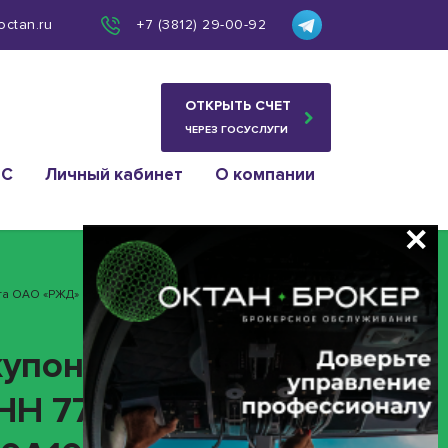
octan.ru
+7 (3812) 29-00-92
ОТКРЫТЬ СЧЕТ
ЧЕРЕЗ ГОСУСЛУГИ
ИС
Личный кабинет
О компании
та ОАО «РЖД» ИНН 7708503727 (облигация 4B02-21-
купонного дохода»
ИНН 7708503727