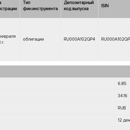
а
Тип
Депозитарный
ISIN
истрации
фин.инструмента
код выпуска
февраля
облигации
RU000A102QP4
RU000A102QP
 г.
6.85
34.16
RUB
12 де