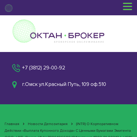
+7 (3812) 29-00-92
г.Омск ул.Красный Путь, 109 оф.510
Главная
Новости Депозитария
(INTR) О Корпоративном
Действии «Выплата Купонного Дохода» С Ценными Бумагами Эмитента