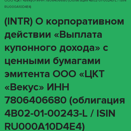
ООО «ЦКТ «Векус» ИНН 7806406680 (облигация 4B02-01-00243-L / ISIN
RU000A10D4E4)
(INTR) О корпоративном
действии «Выплата
купонного дохода» с
ценными бумагами
эмитента ООО «ЦКТ
«Векус» ИНН
7806406680 (облигация
4B02-01-00243-L / ISIN
RU000A10D4E4)