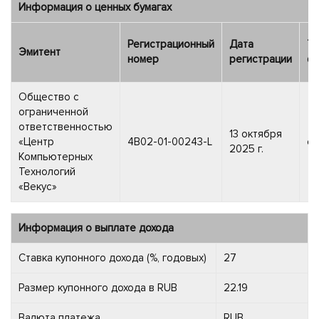
Информация о ценных бумагах
Регистрационный
Дата
Ти
Эмитент
номер
регистрации
фи
Общество с
ограниченной
ответственностью
13 октября
«Центр
4B02-01-00243-L
об
2025 г.
Компьютерных
Технологий
«Векус»
Информация о выплате дохода
Ставка купонного дохода (%, годовых)
27
Размер купонного дохода в RUB
22.19
Валюта платежа
RUB