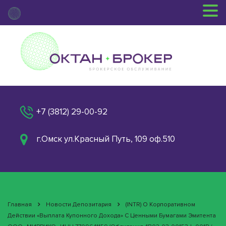
+7 (3812) 29-00-92
г.Омск ул.Красный Путь, 109 оф.510
Главная
Новости Депозитария
(INTR) О Корпоративном
Действии «Выплата Купонного Дохода» С Ценными Бумагами Эмитента