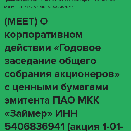
Ценными Бумагами Эмитента ПАО МКК «Займер» ИНН 5406836941
(акция 1-01-16767-A / ISIN RU000A107RM8)
(MEET) О
корпоративном
действии «Годовое
заседание общего
собрания акционеров»
с ценными бумагами
эмитента ПАО МКК
«Займер» ИНН
5406836941 (акция 1-01-