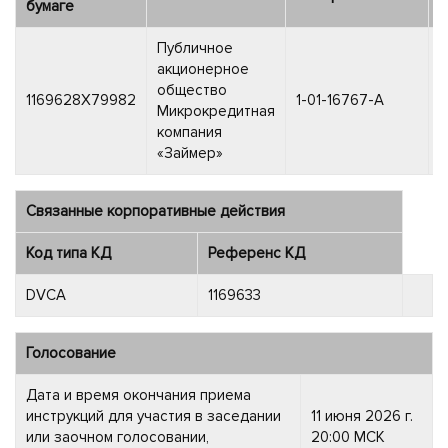
бумаге
Публичное
акционерное
общество
0
1169628X79982
1-01-16767-A
Микрокредитная
2
компания
«Займер»
Связанные корпоративные действия
Код типа КД
Референс КД
DVCA
1169633
Голосование
Дата и время окончания приема
инструкций для участия в заседании
11 июня 2026 г.
или заочном голосовании,
20:00 МСК